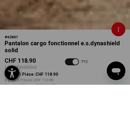
#
62601
Pantalon cargo fonctionnel e.s.dynashield
solid
CHF 118.90
TTC
+ frais d'expédition
à p. de 1 Pièce:
CHF 118.90
à p. de 3 Pièces:
CHF 110.89
à p. de 10 Pièces:
CHF 101.90
Délai de livraison est d'env.
3 à 5 jours ouvrables
COULEUR
TAILLE
44
choisir
choisir