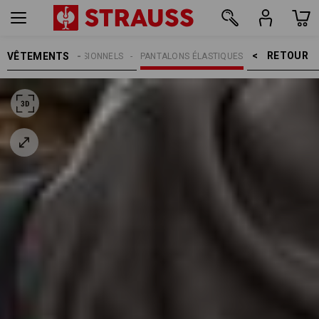
RETOUR    >
VÊTEMENTS
PANTALONS PROFESSIONNELS
PANTALONS ÉLASTIQUES