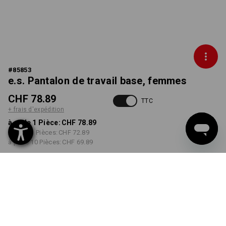
#
85853
e.s. Pantalon de travail base, femmes
CHF 78.89
TTC
+ frais d'expédition
à p. de 1 Pièce:
CHF 78.89
à p. de 3 Pièces:
CHF 72.89
à p. de 10 Pièces:
CHF 69.89
Délai de livraison est d'env.
3 à 5 jours ouvrables
COULEUR
TAILLE
34
choisir
choisir