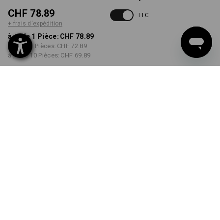
CHF 78.89
TTC
+ frais d'expédition
à p. de 1 Pièce:
CHF 78.89
à p. de 3 Pièces:
CHF 72.89
à p. de 10 Pièces:
CHF 69.89
Délai de livraison est d'env.
3 à 5 jours ouvrables
COULEUR
TAILLE
34
choisir
choisir
bleu foncé
Remise sur quantité
à p. de 1 Pièce
à p. de 3 Pièces
à p. de 10 Pièces
Économies:
Économies:
Économies:
0
%/
Pièce
8
%/
Pièces
11
%/
Pièces