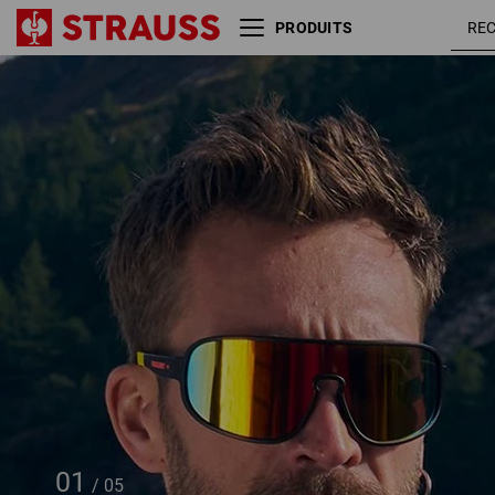
PRODUITS
Lunettes de soleil Race
e.s.ambition
01
/
05