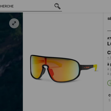
TTC
CHF 33.89
noir / jaune fluo
+ frais d'expédition
S
#
L
C
+ 
à 
à 
à 
C
5