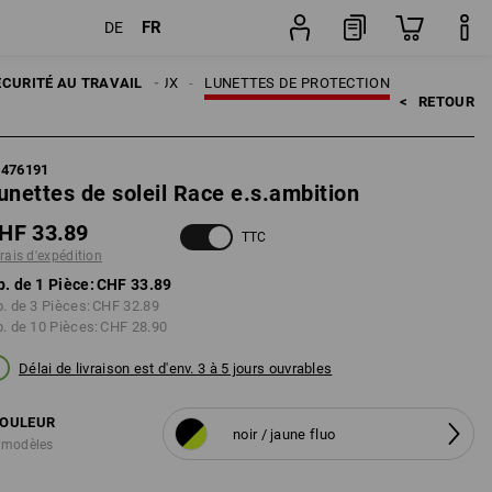
FR
DE
Pièce
ÉCURITÉ AU TRAVAIL
PROTECTION DES YEUX
LUNETTES DE PROTECTION
<   
RETOUR
7476191
unettes de soleil Race e.s.ambition
HF 33.89
TTC
frais d'expédition
p. de 1 Pièce:
CHF 33.89
p. de 3 Pièces:
CHF 32.89
p. de 10 Pièces:
CHF 28.90
Délai de livraison est d'env. 3 à 5 jours ouvrables
OULEUR
noir / jaune fluo
 modèles