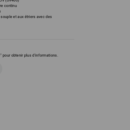
 UV (UV400)
re continu
s
 souple et aux étriers avec des
" pour obtenir plus d'informations.