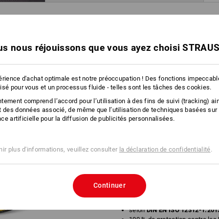
IONS SUR LE PRO
s nous réjouissons que vous ayez choisi STRAU
Protection solaire élégante
Les lunettes de soleil Race sont les 
érience d'achat optimale est notre préoccupation ! Des fonctions impeccab
ambitieux. Avec un pont souple et des 
isé pour vous et un processus fluide - telles sont les tâches des cookies.
tiennent bien en place et de façon co
soit pour travailler en plein soleil, po
ement comprend l’accord pour l’utilisation à des fins de suivi (tracking) ain
t des données associé, de même que l’utilisation de techniques basées sur
ou simplement comme accessoire tenda
ence artificielle pour la diffusion de publicités personnalisées.
Streetwear décontracté convient simpl
protection à cent pour cent contre le
également efficacement préservés lor
lunettes de soleil Race associent ains
ir plus d'informations, veuillez consulter
la déclaration de confidentialité
.
et se présentent comme un véritable é
DESCRIPTION
Continuer
selon
DIN EN ISO 12312-1:201