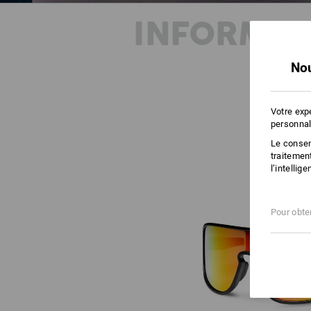
INFORMAT
Nou
Votre exp
personnal
Le consent
traitemen
l’intellig
Pour obten