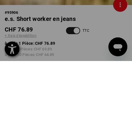
#
95906
e.s. Short worker en jeans
CHF 76.89
TTC
+ frais d'expédition
à p. de 1 Pièce:
CHF 76.89
à p. de 3 Pièces:
CHF 69.89
à p. de 10 Pièces:
CHF 64.89
Délai de livraison est d'env.
3 à 5 jours ouvrables
COULEUR
TAILLE
44
choisir
choisir
darkwashed
Remise sur quantité