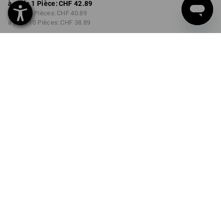
à p. de 1 Pièce:
CHF 42.89
à p. de 3 Pièces:
CHF 40.89
à p. de 10 Pièces:
CHF 38.89
Délai de livraison est d'env.
3 à 5 jours ouvrables
COULEUR
TAILLE
44
choisir
choisir
noir
Remise sur quantité
à p. de 1 Pièce
à p. de 3 Pièces
à p. de 10 Pièces
Économies:
Économies:
Économies:
0
%/
Pièce
5
%/
Pièces
9
%/
Pièces
Pièce