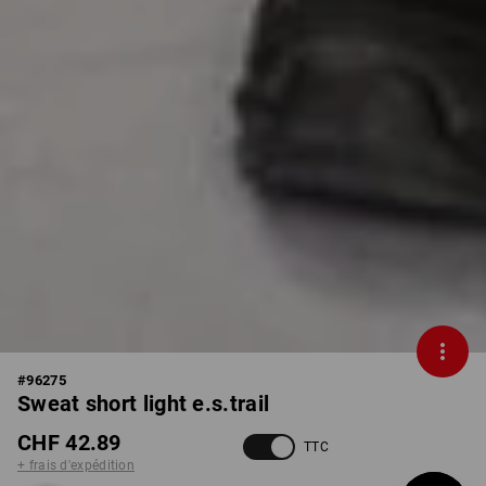
#
96275
Sweat short light e.s.trail
CHF 42.89
TTC
+ frais d'expédition