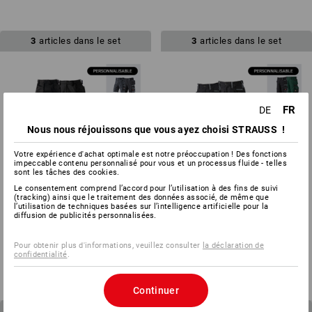
3
articles dans le set
3
articles dans le set
FR
DE
Nous nous réjouissons que vous ayez choisi STRAUSS !
Votre expérience d'achat optimale est notre préoccupation ! Des fonctions
impeccable contenu personnalisé pour vous et un processus fluide - telles
sont les tâches des cookies.
Le consentement comprend l’accord pour l’utilisation à des fins de suivi
(tracking) ainsi que le traitement des données associé, de même que
l’utilisation de techniques basées sur l’intelligence artificielle pour la
diffusion de publicités personnalisées.
KIT POUR HOMMES :pant. de
KIT POUR ENFANTS : Pantalon
travail+short e.s.motion
+ Short e.s.motion
Pour obtenir plus d'informations, veuillez consulter
la déclaration de
à p. de
CHF 178.79
à p. de
CHF 84.79
confidentialité
.
(TTC)
(TTC)
Continuer
4
articles dans le set
3
articles dans le set