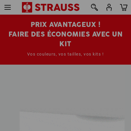
PRIX AVANTAGEUX !
FAIRE DES ÉCONOMIES AVEC UN
KIT
Vos couleurs, vos tailles, vos kits !