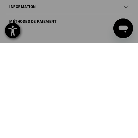
INFORMATION
MÉTHODES DE PAIEMENT
Strauss Europe AG
Zweigniederlassung St. Gallen
Fürstenlandstr. 35
9000 St. Gallen
Tél
0800 800 336
Fax
0800 800 337
Mail
info@strauss.ch