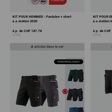
KIT POUR HOMMES : Pantalon + short
KIT POUR EN
e.s.motion 2020
e.s.motion 
à p. de
CHF 187.78
à p. de
CHF 
(TTC)
(TTC)
4
articles dans le set