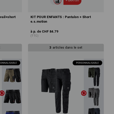
vail+short
KIT POUR ENFANTS : Pantalon + Short
e.s.motion
à p. de
CHF 84.79
(TTC)
t
3
articles dans le set