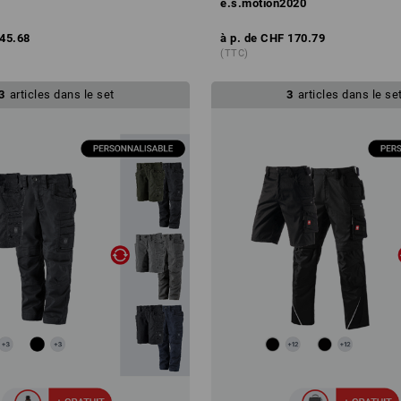
e.s.motion2020
45.68
à p. de
CHF 170.79
(TTC)
3
articles dans le set
3
articles dans le se