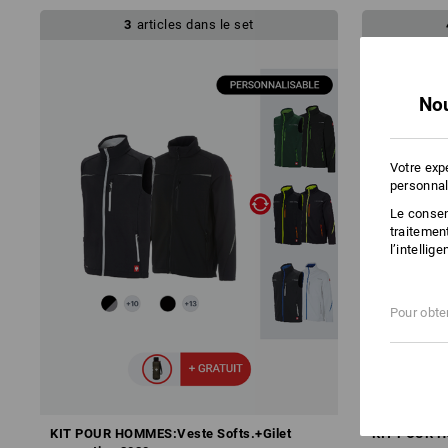
3
articles dans le set
Nou
Votre exp
personnal
Le consent
traitemen
l’intellig
Pour obten
KIT POUR HOMMES:Veste Softs.+Gilet
KIT POUR HO