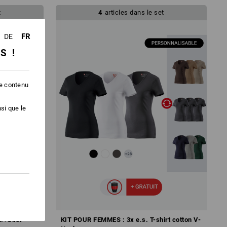
KIT
t
4
articles dans le set
FR
DE
SS !
le contenu
eurs, vos tailles, vos kits !
si que le
.+Gilet
KIT POUR FEMMES : 3x e.s. T-shirt cotton V-