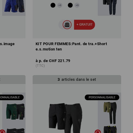
.s.image
KIT POUR FEMMES:Pant. de tra.+Short
e.s.motion ten
à p. de
CHF 221.79
(TTC)
t
3
articles dans le set