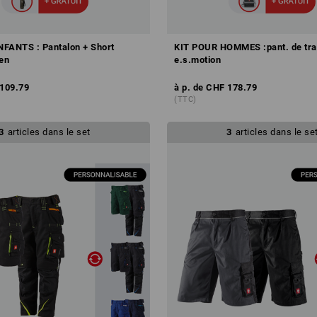
FANTS : Pantalon + Short
KIT POUR HOMMES :pant. de tra
ten
e.s.motion
109.79
à p. de
CHF 178.79
(TTC)
3
articles dans le set
3
articles dans le se