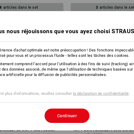
4
articles dans le set
3
articles dans le se
s nous réjouissons que vous ayez choisi STRAU
érience d'achat optimale est notre préoccupation ! Des fonctions impeccab
isé pour vous et un processus fluide - telles sont les tâches des cookies.
Vos coul
ement comprend l’accord pour l’utilisation à des fins de suivi (tracking) ain
t des données associé, de même que l’utilisation de techniques basées sur
ence artificielle pour la diffusion de publicités personnalisées.
ir plus d'informations, veuillez consulter
la déclaration de confidentialité
.
Continuer
MMES: 3x e.s. T-shirt cotton
KIT POUR FEMMES:Veste Softsh