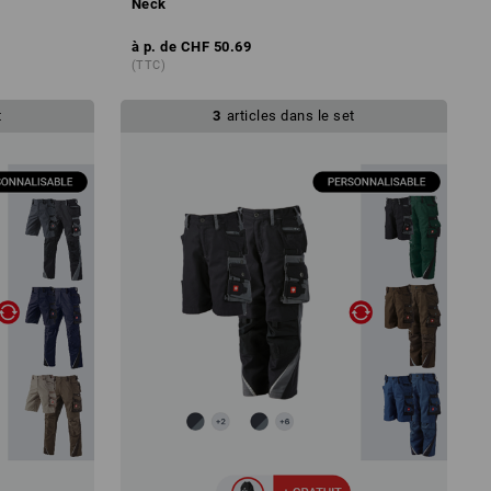
Neck
à p. de
CHF 50.69
(TTC)
t
3
articles dans le set