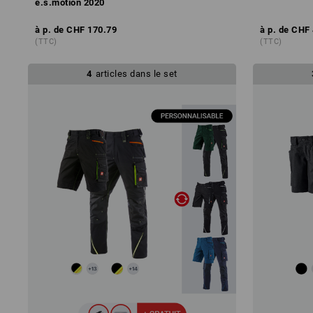
e.s.motion 2020
à p. de
CHF 170.79
à p. de
CHF 
(TTC)
(TTC)
4
articles dans le set