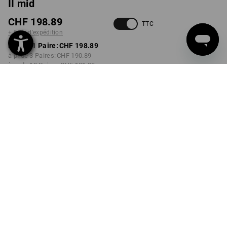
II mid
CHF 198.89
TTC
+ frais d'expédition
à p. de 1 Paire:
CHF 198.89
à p. de 3 Paires:
CHF 190.89
à p. de 10 Paires:
CHF 181.90
Délai de livraison est d'env.
3 à 5 jours ouvrables
COULEUR
TAILLE
40
choisir
choisir
vert / vert d'eau
Remise sur quantité
à p. de 1 Paire
à p. de 3 Paires
à p. de 10 Paires
Économies:
Économies:
Économies:
0
%/
Paire
4
%/
Paires
9
%/
Paires