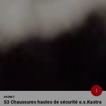
#
93967
S3 Chaussures hautes de sécurité e.s.Kastra