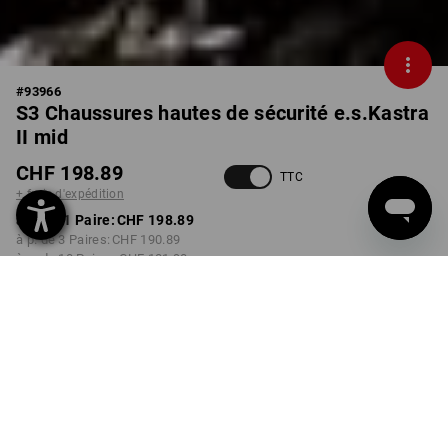
#
93966
S3 Chaussures hautes de sécurité e.s.Kastra
II mid
CHF 198.89
TTC
+ frais d'expédition
à p. de 1 Paire:
CHF 198.89
à p. de 3 Paires:
CHF 190.89
à p. de 10 Paires:
CHF 181.90
Délai de livraison est d'env.
3 à 5 jours ouvrables
COULEUR
TAILLE
40
choisir
choisir
noir / rouge vif / bleu gentiane