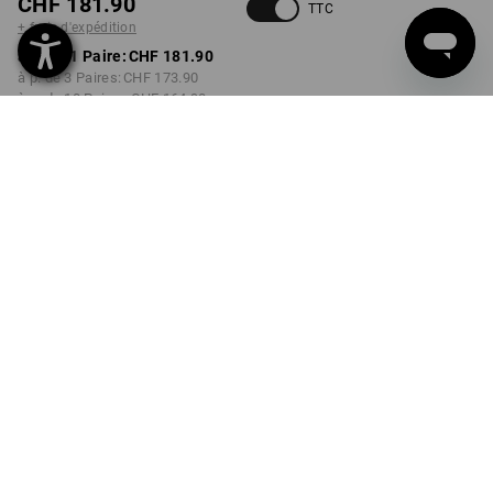
CHF 181.90
TTC
+ frais d'expédition
à p. de 1 Paire:
CHF 181.90
à p. de 3 Paires:
CHF 173.90
à p. de 10 Paires:
CHF 164.90
Délai de livraison est d'env.
3 à 5 jours ouvrables
COULEUR
TAILLE
40
choisir
choisir
dijon
Remise sur quantité
à p. de 1 Paire
à p. de 3 Paires
à p. de 10 Paires
Économies:
Économies:
Économies:
0
%/
Paire
4
%/
Paires
9
%/
Paires