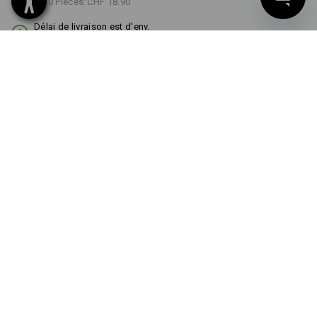
à p. de 10 Pièces:
CHF 18.90
Délai de livraison est d'env.
3 à 5 jours ouvrables
COULEUR
TAILLE
S/M
choisir
choisir
noir
Remise sur quantité
à p. de 1 Pièce
à p. de 10 Pièces
Économies:
Économies:
0
%/
Pièce
10
%/
Pièces
Pièce