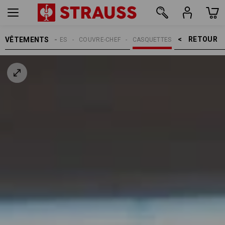
RETOUR    >
VÊTEMENTS
MMES
ACCESSOIRES
COUVRE-CHEF
CASQUETTES