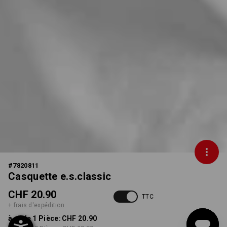
#
7820811
Casquette e.s.classic
CHF 20.90
TTC
+ frais d'expédition
à p. de 1 Pièce:
CHF 20.90