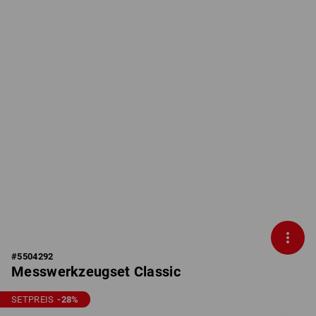
#
5504292
Messwerkzeugset Classic
SETPREIS
-28
%