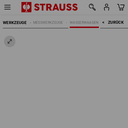
ZURÜCK    >
WERKZEUGE
ANDWERKZEUGE
MESSWERKZEUGE
WASSERWAAGEN