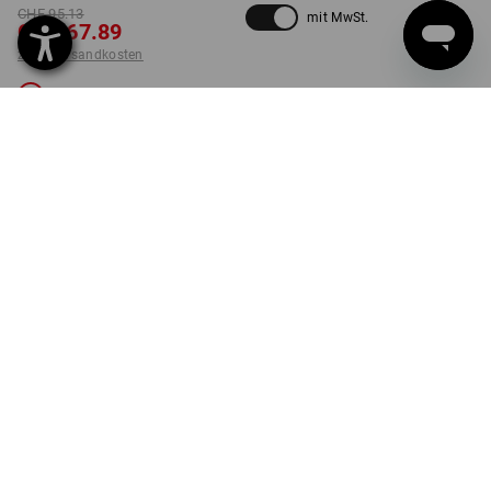
CHF 95.13
mit MwSt.
CHF 67.89
zzgl. Versandkosten
Nicht lieferbar
Die Variante ist leider ausverkauft.
PRODUKTINFO
BESCHREIBUNG
SET BESTEHEND AUS:
1
x
e.s. Alu-Wasserwaage classic
Details
Ausführung: 40 cm