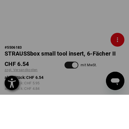
#
5506183
STRAUSSbox small tool insert, 6-Fächer II
CHF 6.54
mit MwSt.
zzgl. Versandkosten
ab 1 Stück:
CHF 6.54
ab 2 Stück:
CHF 5.95
ab 6 Stück:
CHF 4.84
Lieferzeit ca. 3-5 Werktage
Mengenrabatt