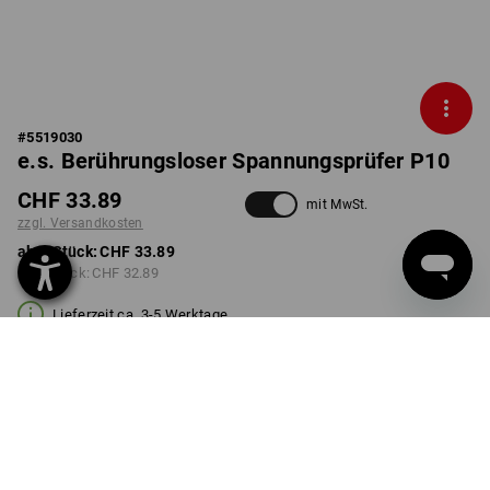
#
5519030
e.s. Berührungsloser Spannungsprüfer P10
CHF 33.89
mit MwSt.
zzgl. Versandkosten
ab 1 Stück:
CHF 33.89
ab 5 Stück:
CHF 32.89
Lieferzeit ca. 3-5 Werktage
Mengenrabatt
ab 1 Stück
ab 5 Stück
Ersparnis:
Ersparnis:
0
%/
Stück
3
%/
Stück