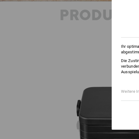
PRODUKT
Ihr optim
abgestimm
Die Zusti
verbunden
Ausspielu
Weitere I