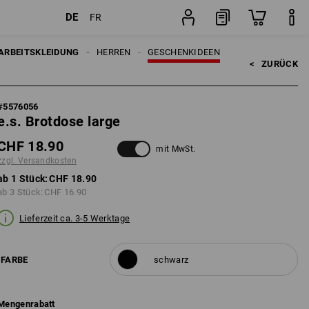
DE
FR
Stück
ARBEITSKLEIDUNG
HERREN
GESCHENKIDEEN
<   
ZURÜCK
#
5576056
e.s. Brotdose large
CHF 18.90
mit MwSt.
zzgl. Versandkosten
ab 1 Stück:
CHF 18.90
ab 3 Stück:
CHF 16.90
Lieferzeit ca. 3-5 Werktage
FARBE
schwarz
Mengenrabatt