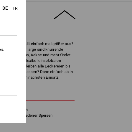
DE
FR
r der Hunger fällt einfach mal größer aus?
es.
n e.s. Brotdose large sind knurrende
müsesticks, Dips, Kekse und mehr findet
sich durch den flexibel einsetzbaren
xtra Dichtung bleiben alle Leckereien bis
em Platz. Aufgegessen? Dann einfach ab in
 bereit für ihren nächsten Einsatz.
HREIBUNG
alt lange frisch
parieren verschiedener Speisen