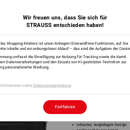
INFO
Wir freuen uns, dass Sie sich für
STRAUSS entschieden haben!
Die große Box für großen Hunger
Ein besonders langer Tag steht an ode
ales Shopping-Erlebnis ist unser Anliegen! Einwandfreie Funktionen, auf Sie
te Inhalte und ein reibungsloser Ablauf – das sind die Aufgaben der Cooki
Kein Problem: Mit der extra geräumige
Mägen Vergangenheit. Brot, Obst, Ge
mmung umfasst die Einwilligung zur Nutzung für Tracking sowie die damit
Platz in der robusten Dose und lässt 
en Datenverarbeitungen und den Einsatz von KI-gestützten Techniken zur
Trenner optimal sortieren. Durch die e
ng personalisierter Werbung.
zum Verzehr frisch und sicher an ihr
die Spülmaschine und die Brotdose ist
nformationen siehe
Datenschutzerklärung
.
BESC
Fortfahren
Dichtung im Deckel hält den Inh
flexibler Trenneinsatz zum Se
auslaufsicher
robustes, langlebiges Design