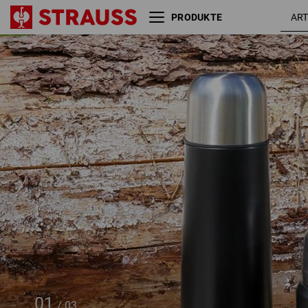
PRODUKTE
e.s. Brotdose large
sc
01
/
03