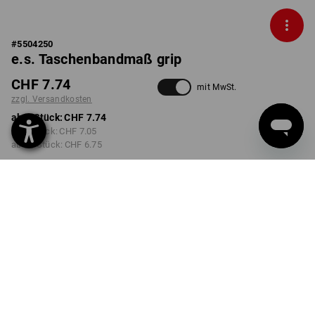
#
5504250
e.s. Taschenbandmaß grip
CHF 7.74
mit MwSt.
zzgl. Versandkosten
ab 1 Stück:
CHF 7.74
ab 3 Stück:
CHF 7.05
ab 10 Stück:
CHF 6.75
Lieferzeit ca. 3-5 Werktage
AUSFÜHRUNG
2 m
wählen
Mengenrabatt
ab 1 Stück
ab 3 Stück
ab 10 Stück