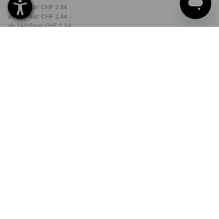
ab 12 Paar:
CHF 2.84
ab 48 Paar:
CHF 2.44
ab 240 Paar:
CHF 2.14
Lieferzeit ca. 3-5 Werktage
GRÖSSE
M/8
wählen
Mengenrabatt
ab 1 Paar
ab 12 Paar
ab 48 Paar
ab 240 Paar
Ersparnis:
Ersparnis:
Ersparnis:
Ersparnis:
0
%/
Paar
10
%/
Paar
23
%/
Paar
32
%/
Paar
Paar