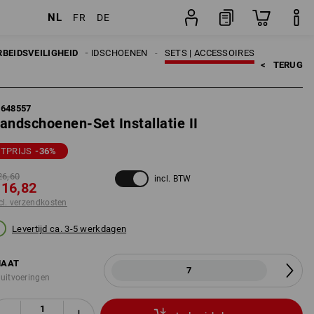
NL
FR
DE
set
RBEIDSVEILIGHEID
HANDSCHOENEN
SETS | ACCESSOIRES
<   
TERUG
7648557
andschoenen-Set Installatie II
ETPRIJS
-36
%
26,60
incl. BTW
 16,82
cl. verzendkosten
Levertijd ca. 3-5 werkdagen
AAT
7
 uitvoeringen