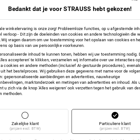
Maat: 7
Bedankt dat je voor STRAUSS hebt gekozen!
1
x
PU-microhandschoenen Comfort s
Maat: S
le winkelervaring is onze zorg! Probleemloze functies, op u afgestemde in
l verloop - Dit zijn de doeleinden van cookies en andere technologieën die w
.Wij vragen daarom om uw toestemming voor het opslaan van cookies en he
1
x
Nitril handschoenen Flexible
ens op basis van uw persoonlijke voorkeuren.
kleur: zwart, Maat: S
rsonaliseerde inhoud te kunnen tonen, hebben wij uw toestemming nodig. 
Alles accepteren' te klikken, verzamelen wij informatie over uw interacties o
!!! Seizoensartikel !!! Levering zolang
ia cookies en andere methoden (inclusief AI-gestuurde procedures), evenal
uit het bestelproces. Wij gebruiken deze gegevens met name voor de volge
n: gepersonaliseerde aanbiedingen en advertenties, nauwkeurige
nbevelingen, marktonderzoek en metingen van advertenties en inhoud. Als u 
t u zich via de knop 'Alles weigeren' ook verzetten tegen het gebruik van der
en methoden.
INFORMATIE
KLEURBEGELEIDINGSSYSTEEM
Zakelijke klant
Particuliere klant
(prijzen excl. BTW)
(prijzen incl. BTW)
E MAAT EEN BAND IN EEN AND