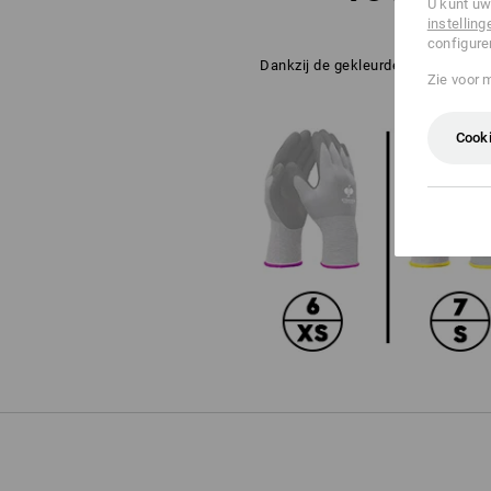
U kunt uw
instelling
configure
Dankzij de gekleurde aanduiding o
Zie voor 
Cooki