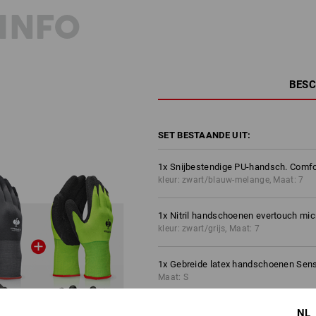
INFO
BESC
SET BESTAANDE UIT:
1
x
Snijbestendige PU-handsch. Comfor
kleur: zwart/blauw-melange, Maat: 7
1
x
Nitril handschoenen evertouch mic
kleur: zwart/grijs, Maat: 7
1
x
Gebreide latex handschoenen Sens
Maat: S
NL
1
x
Montagehandschoenen Intense