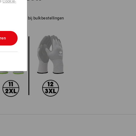
de
Cookie-
t vinden. Ook bij bulkbestellingen
ren