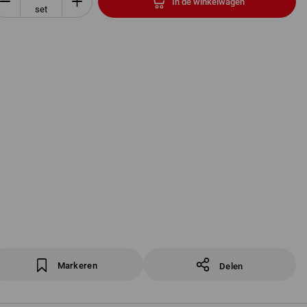
In de winkelwagen
set
Markeren
Delen