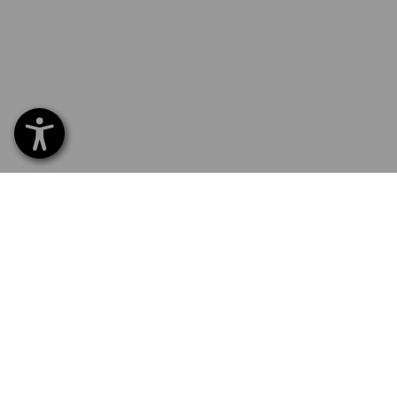
SERVICE 02 400 27 64
SERV
Home
Leveri
NEWSLETTER AANMELDING
Ruilen
Betal
TAALKEUZE