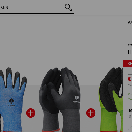
incl. BTW
€ 26,60
7
€ 16,82
excl. verzendkosten
A
#
H
S
€ 
€
ex
M
5