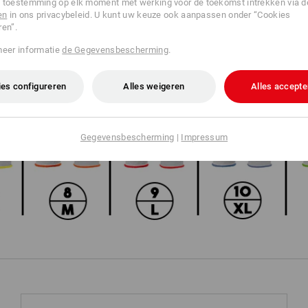
 toestemming op elk moment met werking voor de toekomst intrekken via 
en
in ons privacybeleid. U kunt uw keuze ook aanpassen onder “Cookies
ren”.
Veel helpende handen aan het werk? Perfect!
p de boord van onze handschoenen kan elke werknemer snel de juiste maa
meer informatie
de Gegevensbescherming
.
praktisch voor snel en georganiseerd opslaan van verschillende maten.
es configureren
Alles weigeren
Alles accepte
Gegevensbescherming
|
Impressum