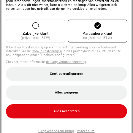
productaanbevelingen, marktonderzoek en metingen van advertenties en
inhoud. Als u dit niet wenst, kunt u zich via de knop 'Alles weigeren' ook
verzetten tegen het gebruik van dergelijke cookies en methoden.
Zakelijke klant
Particuliere klant
(prijzen excl. BTW)
(prijzen incl. BTW)
U kunt uw toestemming op elk moment met werking voor de toekomst
intrekken via de
Cookie-instellingen
in ons privacybeleid. U kunt uw keuze
ook aanpassen onder “Cookies configureren”.
Zie voor meer informatie
de Gegevensbescherming
.
Cookies configureren
Alles weigeren
Alles accepteren
Gegevensbescherming
|
Impressum