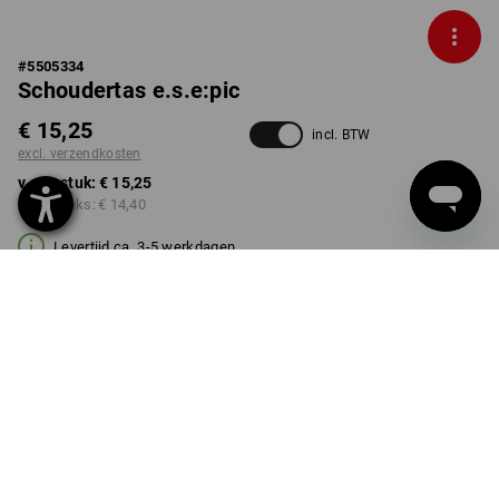
#
5505334
Schoudertas e.s.e:pic
€ 15,25
incl. BTW
excl. verzendkosten
v.a. 1 stuk:
€ 15,25
v.a. 3 stuks:
€ 14,40
Levertijd ca. 3-5 werkdagen
KLEUR
transparant
Kwantumkorting
v.a. 1 stuk
v.a. 3 stuks