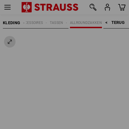
TERUG    >
KLEDING
HEREN
ACCESSOIRES
TASSEN
ALLROUNDZAKKEN