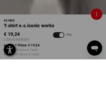
#
21855
T-shirt e.s.iconic works
€ 19,24
TTC
+ frais d'expédition
à p. de 1 Pièce:
€ 19,24
à p. de 3 Pièces:
€ 18,03
à p. de 10 Pièces:
€ 16,82
Délai de livraison est d'env.
3 à 5 jours ouvrables
COULEUR
TAILLE
S
choisir
choisir
gris carbone