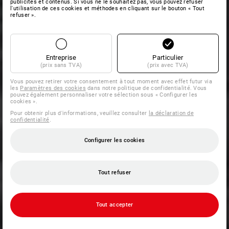
publicités et contenus. Si vous ne le souhaitez pas, vous pouvez refuser
l'utilisation de ces cookies et méthodes en cliquant sur le bouton « Tout
refuser ».
Entreprise
Particulier
(prix sans TVA)
(prix avec TVA)
Vous pouvez retirer votre consentement à tout moment avec effet futur via
les
Paramètres des cookies
dans notre politique de confidentialité. Vous
pouvez également personnaliser votre sélection sous « Configurer les
cookies ».
Pour obtenir plus d'informations, veuillez consulter
la déclaration de
confidentialité
.
Configurer les cookies
Tout refuser
Tout accepter