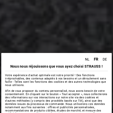
FR
NL
DE
Nous nous réjouissons que vous ayez choisi STRAUSS !
Votre expérience d'achat optimale est notre priorité ! Des fonctions
irréprochables, des contenus adaptés à vos besoins et un déroulement sans
faille - Telles sont les fonctions des cookies et des autres technologies que
nous utilisons.
Afin de vous proposer du contenu personnalisé, nous avons besoin de votre
consentement. En cliquant sur le bouton « Tout accepter », nous collecterons
des informations sur vos interactions sur notre site via des cookies et
d'autres méthodes (y compris des procédés basés sur l'IA), ainsi que des
données issues du processus de commande. Nous utiliserons ces données
notamment aux fins suivantes : offres et publicités personnalisées,
recommandations de produits ciblées, études de marché, et mesure des