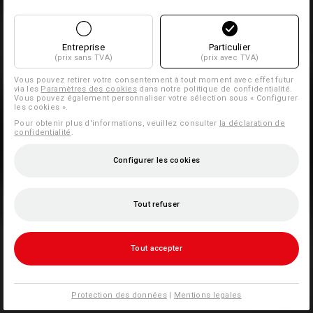
Entreprise
Particulier
(prix sans TVA)
(prix avec TVA)
Vous pouvez retirer votre consentement à tout moment avec effet futur
via les
Paramètres des cookies
dans notre politique de confidentialité.
Vous pouvez également personnaliser votre sélection sous « Configurer
les cookies ».
Pour obtenir plus d'informations, veuillez consulter
la déclaration de
confidentialité
.
Configurer les cookies
Tout refuser
Tout accepter
Protection des données
|
Mentions legales