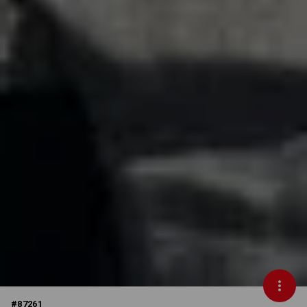
#
87261