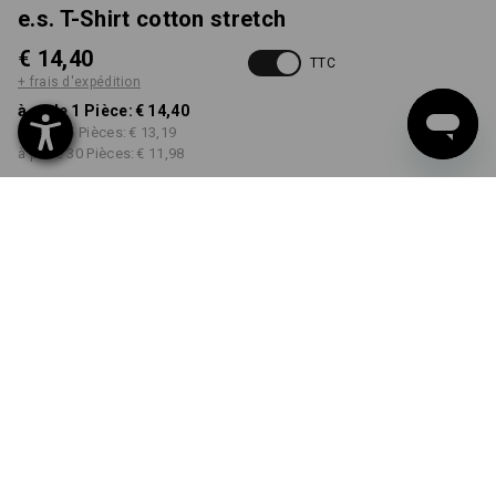
e.s. T-Shirt cotton stretch
€ 14,40
TTC
+ frais d'expédition
à p. de 1 Pièce:
€ 14,40
à p. de 5 Pièces:
€ 13,19
à p. de 30 Pièces:
€ 11,98
Délai de livraison est d'env.
3 à 5 jours ouvrables
COULEUR
TAILLE
XS
choisir
choisir
noir
Remise sur quantité
à p. de 1 Pièce
à p. de 5 Pièces
à p. de 30 Pièces
Économies:
Économies:
Économies:
0
%/
Pièce
8
%/
Pièces
17
%/
Pièces