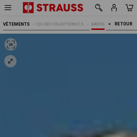
RETOUR    >
VÊTEMENTS
THÈMES
APERÇU DES COLLECTIONS E.S.
BASICS