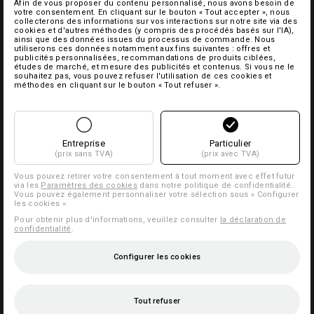
Afin de vous proposer du contenu personnalisé, nous avons besoin de
votre consentement. En cliquant sur le bouton « Tout accepter », nous
collecterons des informations sur vos interactions sur notre site via des
cookies et d'autres méthodes (y compris des procédés basés sur l'IA),
ainsi que des données issues du processus de commande. Nous
utiliserons ces données notamment aux fins suivantes : offres et
publicités personnalisées, recommandations de produits ciblées,
études de marché, et mesure des publicités et contenus. Si vous ne le
souhaitez pas, vous pouvez refuser l'utilisation de ces cookies et
méthodes en cliquant sur le bouton « Tout refuser ».
Entreprise
Particulier
(prix sans TVA)
(prix avec TVA)
Vous pouvez retirer votre consentement à tout moment avec effet futur
via les
Paramètres des cookies
dans notre politique de confidentialité.
Vous pouvez également personnaliser votre sélection sous « Configurer
les cookies ».
Pour obtenir plus d'informations, veuillez consulter
la déclaration de
confidentialité
.
Configurer les cookies
Tout refuser