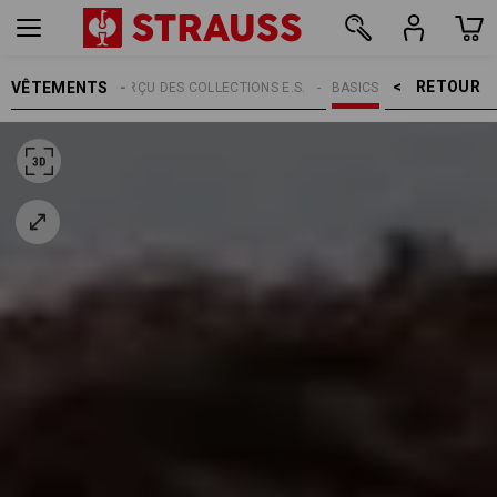
RETOUR    >
VÊTEMENTS
THÈMES
APERÇU DES COLLECTIONS E.S.
BASICS