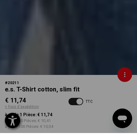
#
20211
e.s. T-Shirt cotton, slim fit
€ 11,74
TTC
+ frais d'expédition
à p. de 1 Pièce:
€ 11,74
à p. de 30 Pièces:
€ 10,41
à p. de 100 Pièces:
€ 10,04