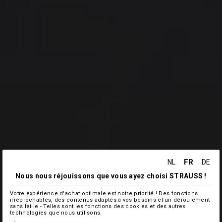
FR
NL
DE
Nous nous réjouissons que vous ayez choisi STRAUSS !
Votre expérience d'achat optimale est notre priorité ! Des fonctions
irréprochables, des contenus adaptés à vos besoins et un déroulement
sans faille - Telles sont les fonctions des cookies et des autres
technologies que nous utilisons.