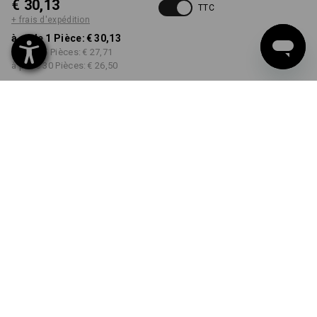
€ 30,13
TTC
+ frais d'expédition
à p. de 1 Pièce:
€ 30,13
à p. de 5 Pièces:
€ 27,71
à p. de 30 Pièces:
€ 26,50
Délai de livraison est d'env.
3 à 5 jours ouvrables
COULEUR
TAILLE
XS
choisir
choisir
noir
Remise sur quantité
à p. de 1 Pièce
à p. de 5 Pièces
à p. de 30 Pièces
Économies:
Économies:
Économies:
0
%/
Pièce
8
%/
Pièces
12
%/
Pièces