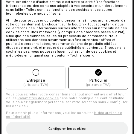
Votre expérience d'achat optimale est notre priorité ! Des fonctions
irréprochables, des contenus adaptés à vos besoins et un déroulement
sans faille - Telles sont les fonctions des cookies et des autres
technologies que nous utilisons.
Afin de vous proposer du contenu personnalisé, nous avons besoin de
votre consentement. En cliquant sur le bouton « Tout accepter », nous
collecterons des informations sur vos interactions sur notre site via des
cookies et d'autres méthodes (y compris des procédés basés sur l'IA),
ainsi que des données issues du processus de commande. Nous
utiliserons ces données notamment aux fins suivantes : offres et
publicités personnalisées, recommandations de produits ciblées,
études de marché, et mesure des publicités et contenus. Si vous ne le
souhaitez pas, vous pouvez refuser l'utilisation de ces cookies et
méthodes en cliquant sur le bouton « Tout refuser ».
Entreprise
Particulier
(prix sans TVA)
(prix avec TVA)
Vous pouvez retirer votre consentement à tout moment avec effet futur
via les
Paramètres des cookies
dans notre politique de confidentialité.
Vous pouvez également personnaliser votre sélection sous « Configurer
les cookies ».
Pour obtenir plus d'informations, veuillez consulter
la déclaration de
confidentialité
.
Configurer les cookies