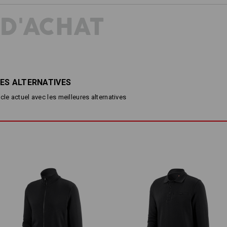
harmonie parfaite. Le mélange coton-
confort agréable et un entretien facil
 D'ACHAT
1 SWEATSHIRT – 2 COUPES
les manches assurent également une 
situations. Peu importe les défis qui
UNE COUPE ADAPTÉE À CHACUN
couleurs durables et expressives du 
toujours d'un éclat de fraîcheur la p
Le sweatshirt idéal pour tous ceux qui
de compromis en matière de style.
ES ALTERNATIVES
cle actuel avec les meilleures alternatives
DESCRIPTION
D
Coupe normale
Col rond et intérieur agréable
Bord-côtes élastique sur le col
Brillance prolongée
Matière :
Tissu extérieur
60
%
Coton
/
40
%
Po
Conseils d'entretien :
Lavage délicat en machine à 6
°C