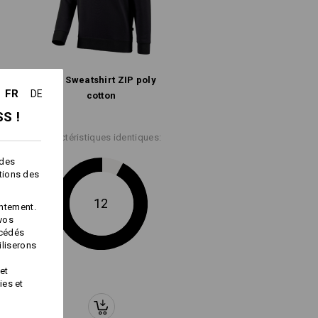
ux
Repasser à chaud
e.s. Sweatshirt ZIP poly
FR
DE
cotton
S !
Caractéristiques identiques:
Service de logos
 des
ctions des
oderne, corps
hes rallongés
12
ntement.
 vos
oly cotton, long fit
océdés
iliserons
et
ies et