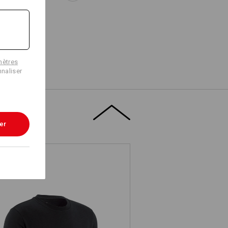
mètres
naliser
er