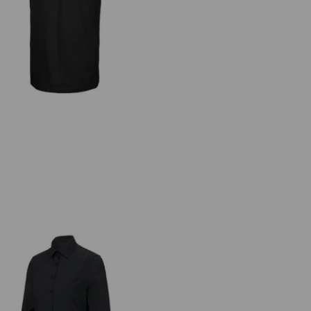
.s. T-Shirt cotton stretch, long fit