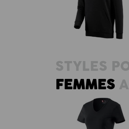
e.s. Sweatshirt à capuche poly co
STYLES P
FEMMES
A