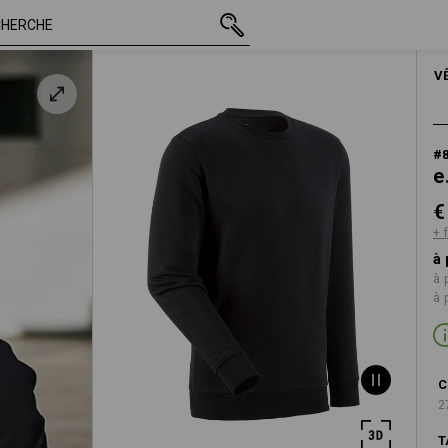
TTC
€ 25,89
XS
+ frais d'expédition
HOMMES
V
#
e
€
+ 
à 
à 
à 
C
2
T