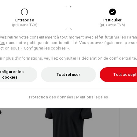
Entreprise
Particulier
(prix sans TVA)
(prix avec TVA)
Comparer tous les détails
ez retirer votre consentement à tout moment avec effet futur via les
Para
ies
dans notre politique de confidentialité. Vous pouvez également person
ection sous « Configurer les cookies ».
nir plus d'informations, veuillez consulter
la déclaration de confidentialité
.
TCH
nfigurer les
Tout refuser
Tout accept
cookies
Protection des données
|
Mentions legales
e.s. Polo cotton