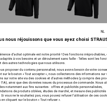
Séchage en machine - cycle do
Ne pas nettoyer à sec
e.s. Veste sweat poly cotton
e.s. Sweatshirt poly cotton
NL
Pocket
us nous réjouissons que vous ayez choisi STRAUS
Personnalisation :
Caractéristiques identiques:
Caractéristiques identiques:
Concevoir soi-
érience d'achat optimale est notre priorité ! Des fonctions irréprochables,
même
adaptés à vos besoins et un déroulement sans faille - Telles sont les fon
e
Coupe m
t des autres technologies que nous utilisons.
ne
et manc
12
12
ous proposer du contenu personnalisé, nous avons besoin de votre conse
nt sur le bouton « Tout accepter », nous collecterons des informations sur
oly cotton
e.s. Sweatshirt p
ons sur notre site via des cookies et d'autres méthodes (y compris des pr
 l'IA), ainsi que des données issues du processus de commande. Nous ut
es notamment aux fins suivantes : offres et publicités personnalisées,
+1 autre caractéristique
+1 autre caractéristique
ations de produits ciblées, études de marché, et mesure des publicités 
 Si vous ne le souhaitez pas, vous pouvez refuser l'utilisation de ces cook
en cliquant sur le bouton « Tout refuser ».