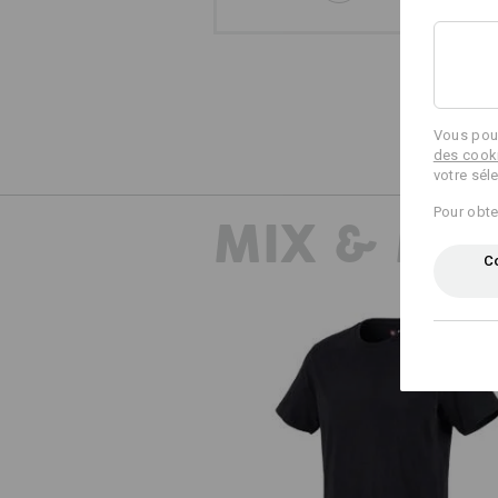
Vous pouv
des cook
votre sél
Pour obte
MIX & MA
Co
e.s. T-shirt cotton