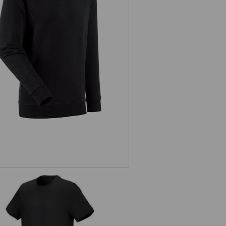
e.s. Sweatshirt poly cotton