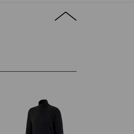
polyester de qualité supérieure assure un
e, les bords élastiques dans la ceinture et
tenue optimale dans toutes les
 vous attendent dans la journée : Les
sweatshirt confortable rayonneront
rochaine fois que vous le porterez.
 misent sur le confort, sans vouloir faire
ÉTAILS
EXTRAS
ment doux
, aux poignets et à la ceinture
lyester
(ca. 300 g/m²)
0
Ne pas javelliser