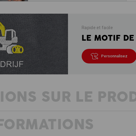
Rapide et facile
LE MOTIF DE
Personnalisez
IONS SUR LE PRO
NFORMATIONS
COULEURS PARTICULIÈREMENT STA
NORMALE
Avec le e.s. sweatshirt poly cotton, l