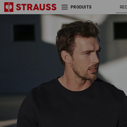
PRODUITS
e.s. Sweatshirt poly cotton
noir