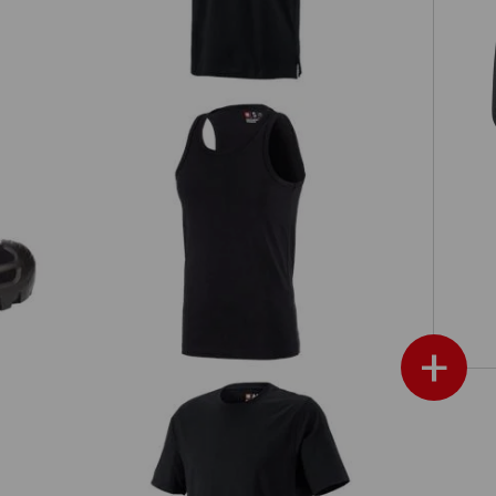
té
e.s. T-shirt Athletic cotton
+