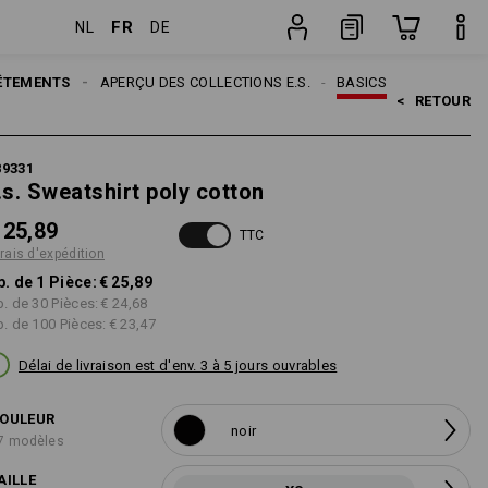
FR
NL
DE
Pièce
ÊTEMENTS
THÈMES
APERÇU DES COLLECTIONS E.S.
BASICS
<   
RETOUR
89331
.s. Sweatshirt poly cotton
 25,89
TTC
frais d'expédition
p. de 1 Pièce:
€ 25,89
p. de 30 Pièces:
€ 24,68
p. de 100 Pièces:
€ 23,47
Délai de livraison est d'env. 3 à 5 jours ouvrables
OULEUR
noir
7 modèles
AILLE