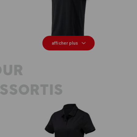
tton
e.s. T-Shirt cotton, long fit
e
afficher plus
OUR
SSORTIS