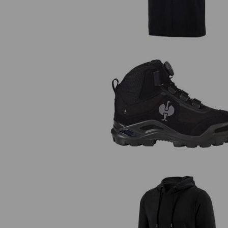
S3 Chaussures hautes de sécuri
e.s.Kastra II mid