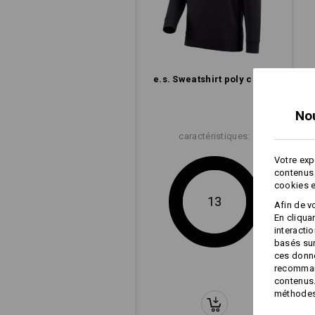
e.s. Sweatshirt poly cotton
No
caractéristiques:
Votre exp
contenus 
Coup
cookies e
moder
13
Afin de v
En cliqua
e.s. Sweatshirt p
interacti
basés sur
ces donné
recommand
contenus.
méthodes 