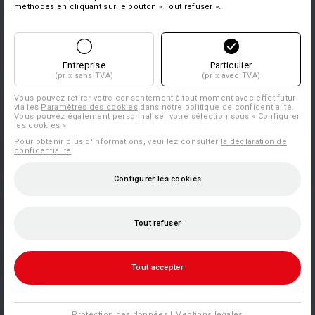
méthodes en cliquant sur le bouton « Tout refuser ».
Entreprise
Particulier
(prix sans TVA)
(prix avec TVA)
Vous pouvez retirer votre consentement à tout moment avec effet futur
via les
Paramètres des cookies
dans notre politique de confidentialité.
Vous pouvez également personnaliser votre sélection sous « Configurer
les cookies ».
Pour obtenir plus d'informations, veuillez consulter
la déclaration de
confidentialité
.
Configurer les cookies
Tout refuser
Tout accepter
Protection des données
|
Mentions legales