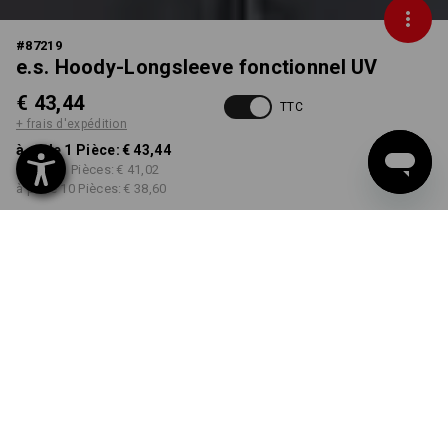
#
87219
e.s. Hoody-Longsleeve fonctionnel UV
€ 43,44
TTC
+ frais d'expédition
à p. de 1 Pièce:
€ 43,44
à p. de 3 Pièces:
€ 41,02
à p. de 10 Pièces:
€ 38,60
Délai de livraison est d'env.
3 à 5 jours ouvrables
COULEUR
TAILLE
S
choisir
choisir
anthracite / platine
Remise sur quantité