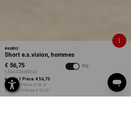
#
60853
Short e.s.vision, hommes
€ 56,75
TTC
+ frais d'expédition
à p. de 1 Pièce:
€ 56,75
à p. de 5 Pièces:
€ 53,12
à p. de 20 Pièces:
€ 50,70
Délai de livraison est d'env.
3 à 5 jours ouvrables
COULEUR
TAILLE
choisir
choisir