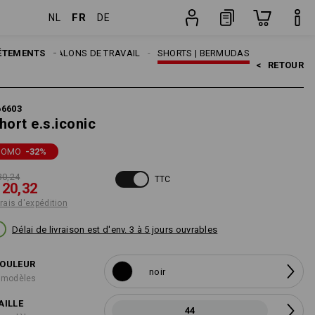
FR
NL
DE
Pièce
MES
ÊTEMENTS
PANTALONS DE TRAVAIL
SHORTS | BERMUDAS
<   
RETOUR
66603
hort e.s.iconic
ROMO
-32
%
30,24
TTC
 20,32
frais d'expédition
Délai de livraison est d'env. 3 à 5 jours ouvrables
OULEUR
noir
 modèles
AILLE
44