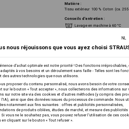
Matière :
Tissu extérieur
100
%
Coton
(ca. 255
Conseils d'entretien :
Lavage en machine à 60 °C
Séchage en machine
NL
Nettoyage à sec au
perchlorétylène possible
us nous réjouissons que vous ayez choisi STRAUS
érience d'achat optimale est notre priorité ! Des fonctions irréprochables,
Veuillez tenir compte de ce qui sui
adaptés à vos besoins et un déroulement sans faille - Telles sont les fon
Le coton pur peut rétrécir de 3-5 %.
t des autres technologies que nous utilisons.
plus
ous proposer du contenu personnalisé, nous avons besoin de votre conse
!!! Article de saison !!! Livraison 
nt sur le bouton « Tout accepter », nous collecterons des informations sur
ons sur notre site via des cookies et d'autres méthodes (y compris des pr
NFORMATIONS
 l'IA), ainsi que des données issues du processus de commande. Nous ut
es notamment aux fins suivantes : offres et publicités personnalisées,
ations de produits ciblées, études de marché, et mesure des publicités 
Personnalisation :
 Si vous ne le souhaitez pas, vous pouvez refuser l'utilisation de ces cook
en cliquant sur le bouton « Tout refuser ».
Concevoir soi-
même