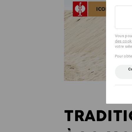
Vous pouv
des cook
votre sél
Pour obte
Co
TRADIT