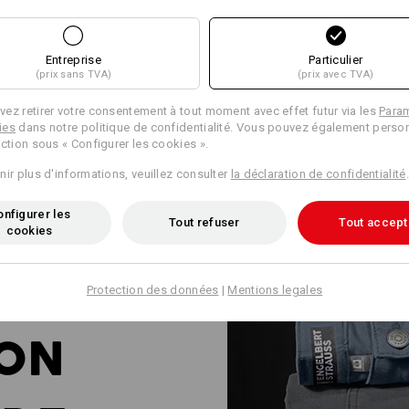
Entreprise
Particulier
(prix sans TVA)
(prix avec TVA)
ez retirer votre consentement à tout moment avec effet futur via les
Para
ies
dans notre politique de confidentialité. Vous pouvez également person
ection sous « Configurer les cookies ».
nir plus d'informations, veuillez consulter
la déclaration de confidentialité
.
nfigurer les
Tout refuser
Tout accept
cookies
Protection des données
|
Mentions legales
ION