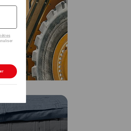
mètres
naliser
er