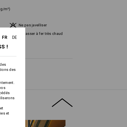
 g/m²)
Ne pas javelliser
Repasser à fer très chaud
FR
DE
S !
 des
t pour choisir la taille:
ctions des
ntement.
en fonction des stocks !!!
 vos
océdés
iliserons
et
ies et
Service de logos