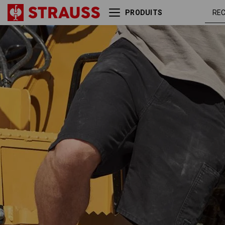
PRODUITS
Short e.s.iconic
noir