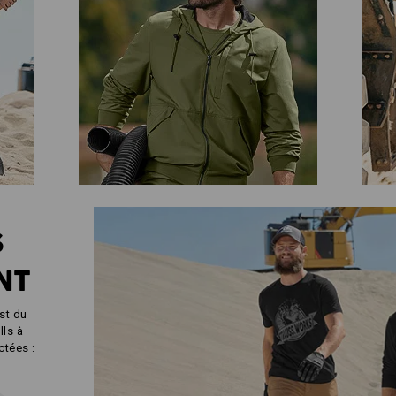
S
NT
est du
lls à
tées :