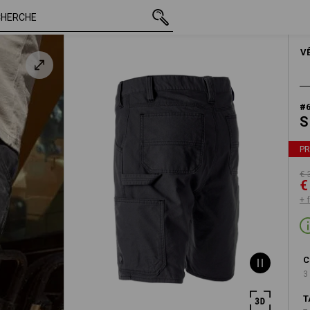
TTC
€ 30,24
44
€ 20,32
+ frais d'expédition
HOM
V
#
S
P
€ 
€
+ 
C
3
T