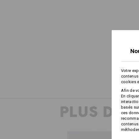
No
Votre exp
contenus 
cookies e
Afin de v
En cliqua
interacti
PLUS D'I
basés sur
ces donné
recommand
contenus.
méthodes 