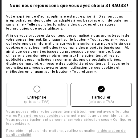
Nous nous réjouissons que vous ayez choisi STRAUSS !
Votre expérience d'achat optimale est notre priorité ! Des fonctions
irréprochables, des contenus adaptés à vos besoins et un déroulement
sans faille - Telles sont les fonctions des cookies et des autres
technologies que nous utilisons.
Afin de vous proposer du contenu personnalisé, nous avons besoin de
votre consentement. En cliquant sur le bouton « Tout accepter », nous
collecterons des informations sur vos interactions sur notre site via des
cookies et d'autres méthodes (y compris des procédés basés sur l'IA),
ainsi que des données issues du processus de commande. Nous
utiliserons ces données notamment aux fins suivantes : offres et
publicités personnalisées, recommandations de produits ciblées,
études de marché, et mesure des publicités et contenus. Si vous ne le
souhaitez pas, vous pouvez refuser l'utilisation de ces cookies et
méthodes en cliquant sur le bouton « Tout refuser ».
Entreprise
Particulier
(prix sans TVA)
(prix avec TVA)
Vous pouvez retirer votre consentement à tout moment avec effet futur
via les
Paramètres des cookies
dans notre politique de confidentialité.
Vous pouvez également personnaliser votre sélection sous « Configurer
les cookies ».
Pour obtenir plus d'informations, veuillez consulter
la déclaration de
confidentialité
.