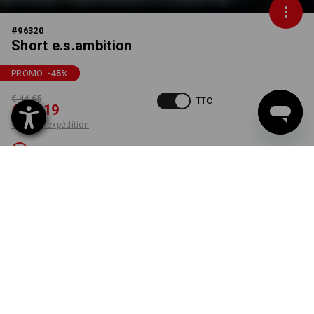
#
96320
Short e.s.ambition
PROMO
-45
%
€ 44,65
TTC
€ 24,19
+ frais d'expédition
Non livrable
COULEUR
TAILLE
50
choisir
noir / platine
Désolé, la variante est épuisée.