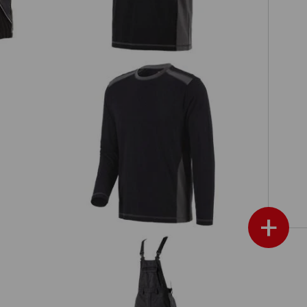
ive
Longsleeve cotton e.s.active
+