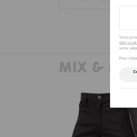
Vous pouv
des cook
votre sél
Pour obte
MIX & MA
Co
X-Short e.s.active