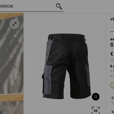
TTC
€ 48,28
42
+ frais d'expédition
HOM
V
#
S
€
+ 
à 
à 
à 
C
9
T