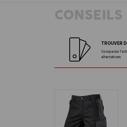
CONSEILS
LA CEINTURE QUI
Élastique et confortable :
®
TROUVER D
Flexbelt
extensible sur le 
Comparez l'arti
alternatives