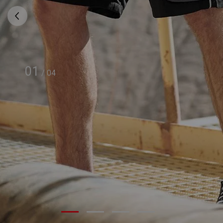
01
/
04