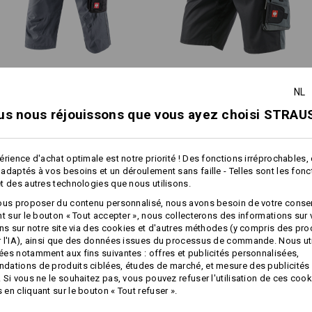
!!! Article de saison !!! Livraison 
plus
Corsaire e.s.​active
Short e.s.​motion
Personnalisation :
NL
Concevoir soi-
us nous réjouissons que vous ayez choisi STRAUS
même
Caractéristiques identiques:
Caractéristiques identiques:
érience d'achat optimale est notre priorité ! Des fonctions irréprochables,
adaptés à vos besoins et un déroulement sans faille - Telles sont les fon
t des autres technologies que nous utilisons.
16
14
ous proposer du contenu personnalisé, nous avons besoin de votre conse
nt sur le bouton « Tout accepter », nous collecterons des informations sur
ons sur notre site via des cookies et d'autres méthodes (y compris des pr
 l'IA), ainsi que des données issues du processus de commande. Nous ut
es notamment aux fins suivantes : offres et publicités personnalisées,
+1 autre caractéristique
ations de produits ciblées, études de marché, et mesure des publicités 
 Si vous ne le souhaitez pas, vous pouvez refuser l'utilisation de ces cook
en cliquant sur le bouton « Tout refuser ».