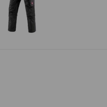
talon à taille élastique av. Zip-off
e.s.active