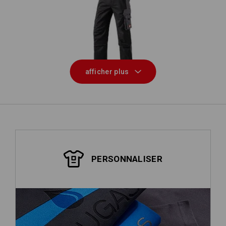
Pan
Salopette e.s.active
afficher plus
PERSONNALISER