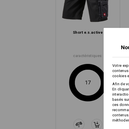
Short e.s.​active
No
caractéristiques:
Votre exp
contenus 
cookies e
17
Afin de v
En cliqua
interacti
basés sur
ces donné
recommand
contenus.
méthodes 