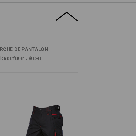
auds, s'inspirants du pantalon à taille
atif.
sible
éclair, à gauche
che
ntérieur à gauche, avec compartiment pour
xible. La ceinture
gauche, poche plaquée pour stylos et pour
RCHE DE PANTALON
lon parfait en 3 étapes
t, à droite
 une fermeture velcro
%
Coton
(ca. 245 g/m²)
Ne pas javelliser
Repasser à chaud