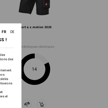
en fonction des stocks !!!
Short e.s.​motion 2020
FR
DE
S !
Service de logos
Caractéristiques identiques:
 des
ctions des
14
ntement.
 vos
océdés
iliserons
et
ies et