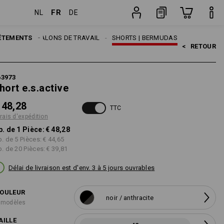
FR
NL
DE
Pièce
MES
ÊTEMENTS
PANTALONS DE TRAVAIL
SHORTS | BERMUDAS
<   
RETOUR
63973
hort e.s.active
 48,28
TTC
frais d'expédition
p. de 1 Pièce:
€ 48,28
p. de 5 Pièces:
€ 44,65
p. de 20 Pièces:
€ 39,81
Délai de livraison est d'env. 3 à 5 jours ouvrables
OULEUR
noir / anthracite
 modèles
AILLE