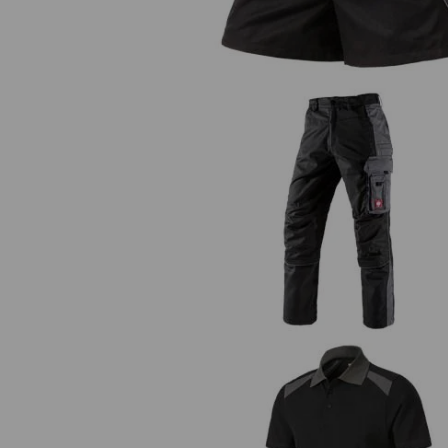
Pantalon à taille élastique e.s.act