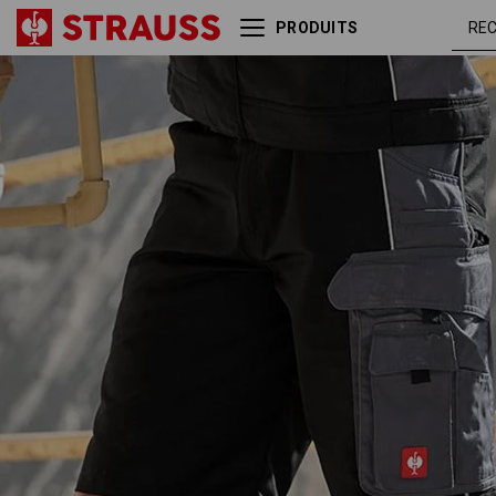
PRODUITS
noir /
Short e.s.active
anthracite