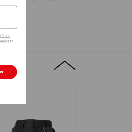
mètres
naliser
er