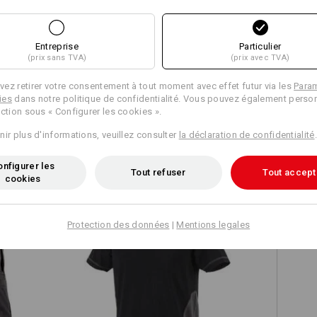
Entreprise
Particulier
(prix sans TVA)
(prix avec TVA)
Comparer tous les détails
ez retirer votre consentement à tout moment avec effet futur via les
Para
ies
dans notre politique de confidentialité. Vous pouvez également person
ection sous « Configurer les cookies ».
nir plus d'informations, veuillez consulter
la déclaration de confidentialité
.
TCH
nfigurer les
Tout refuser
Tout accept
cookies
Protection des données
|
Mentions legales
T-shirt cotton e.s.active