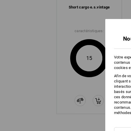
Short cargo e.s.​vintage
caractéristiques:
No
15
Votre expé
contenus 
cookies e
Afin de v
cliquant 
interacti
basés sur
ces donné
recommand
contenus.
méthodes 