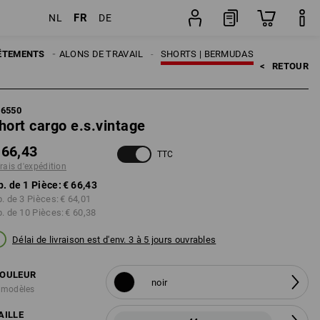
FR
NL
DE
Pièce
MES
ÊTEMENTS
PANTALONS DE TRAVAIL
SHORTS | BERMUDAS
<   
RETOUR
66550
hort cargo e.s.vintage
 66,43
TTC
frais d'expédition
p. de 1 Pièce:
€ 66,43
p. de 3 Pièces:
€ 64,01
p. de 10 Pièces:
€ 60,38
Délai de livraison est d'env. 3 à 5 jours ouvrables
OULEUR
noir
 modèles
AILLE