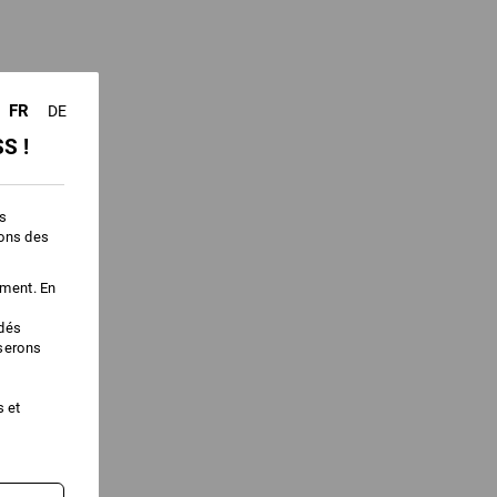
fonction des stocks !!!
FR
DE
S !
es
ions des
ement. En
édés
iserons
s et