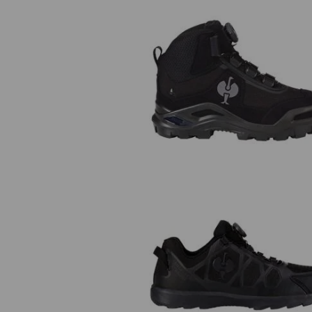
S3 Chaussures hautes de sécuri
e.s.Kastra II mid
S1 Chaussures basses de sécurité 
Baham II low