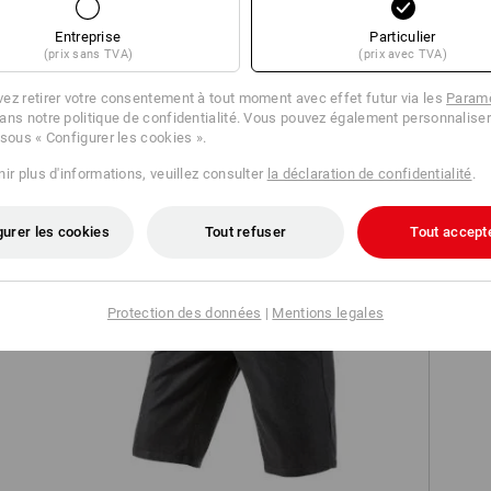
Entreprise
Particulier
(prix sans TVA)
(prix avec TVA)
ez retirer votre consentement à tout moment avec effet futur via les
Paramè
ans notre politique de confidentialité. Vous pouvez également personnaliser
TCH
 sous « Configurer les cookies ».
ir plus d'informations, veuillez consulter
la déclaration de confidentialité
.
gurer les cookies
Tout refuser
Tout accept
Protection des données
|
Mentions legales
tage
Short à 5 poches e.s.vintage