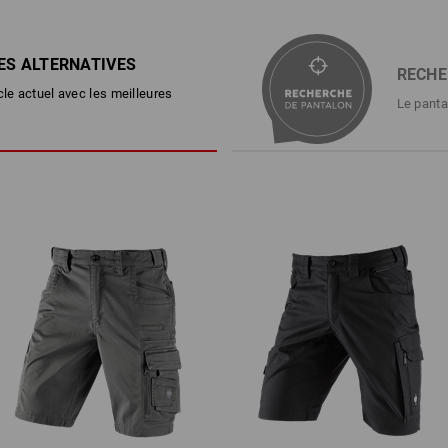
Avec une fermeture à boutons 
ENCORE PLUS DE PLACE
2 poches fendues, dont une a
2 poches revolver
Très grand, souvent en plusieurs parti
Jambe gauche : compartiment p
ES ALTERNATIVES
autoagrippante ou une fermeture-éclai
RECHE
éclair cachée, un autre grand
de cuisse de nos pantalons de travail 
cle actuel avec les meilleures
autoagrippante et rabat
différentes versions. Mais elles tout
Le panta
Jambe droite : grand compartim
au positionnement optimal, tous les é
autoagrippante, poche pour télép
portée de main et rangés à nouveau.
d'une fermeture autoagrippante
Oeillets pratiques pour attac
Matière :
Tissu extérieur
48
%
Coton
/
36
%
Él
(ca. 310 g/m²)
Conseils d'entretien :
Lavage en machine à 40 °C
Séchage en machine - cycle do
Nettoyage à sec au
perchlorétylène possible
1
plus
/
2