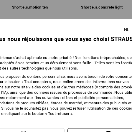
!!! Article de saison !!! Livraison en 
Short e.s.​motion ten
Short e.s.​concrete light
Personnalisation :
NL
Caractéristiques identiques:
Caractéristiques identiques:
us nous réjouissons que vous ayez choisi STRAUS
Service de logos
rience d'achat optimale est notre priorité ! Des fonctions irréprochables, d
12
11
adaptés à vos besoins et un déroulement sans faille - Telles sont les fonct
t des autres technologies que nous utilisons.
ous proposer du contenu personnalisé, nous avons besoin de votre consent
sur le bouton « Tout accepter », nous collecterons des informations sur vos
+3 autres caractéristiques
+3 autres caractéristiques
ons sur notre site via des cookies et d'autres méthodes (y compris des proc
 l'IA), ainsi que des données issues du processus de commande. Nous util
es notamment aux fins suivantes : offres et publicités personnalisées,
ations de produits ciblées, études de marché, et mesure des publicités et
 Si vous ne le souhaitez pas, vous pouvez refuser l'utilisation de ces cookie
en cliquant sur le bouton « Tout refuser ».
Comparer tous les détails