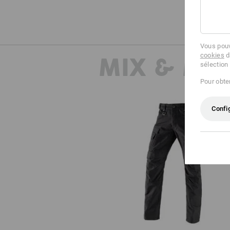
Vous pouv
cookies
d
MIX & MA
sélection
Pour obten
Confi
Pantalon cargo de travail e.s.vin