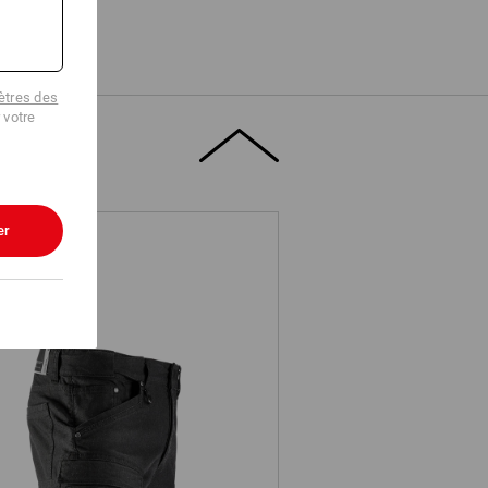
tres des
 votre
er
Short cargo e.s.vintage