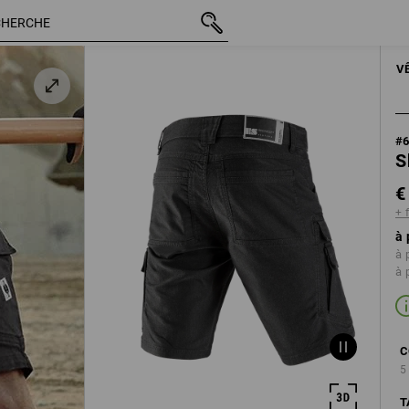
TTC
€ 66,43
44
+ frais d'expédition
HOM
V
#
S
€
+ 
à 
à 
à 
C
5
T