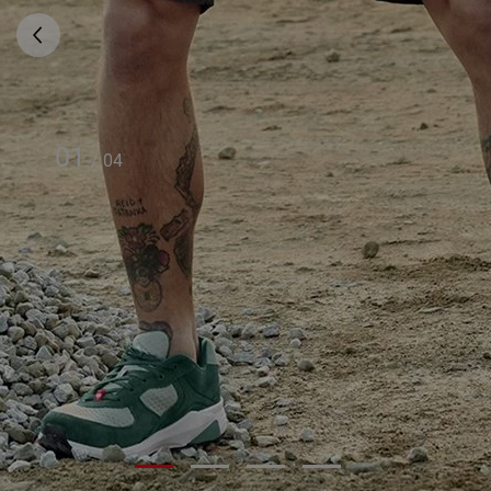
01
/
04