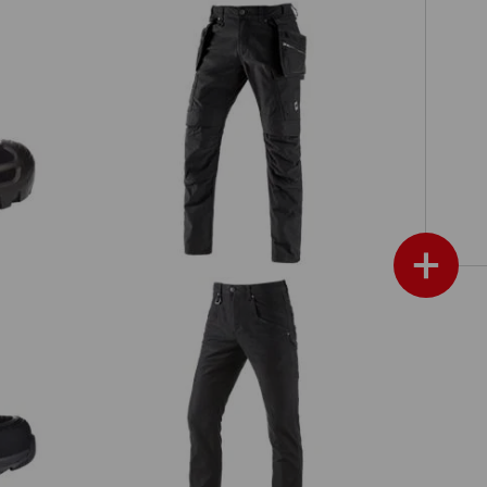
té
Pantalon à taille élastique holster
e.s.vintage
+
e.s.
Pantalon à poches multiples
e.s.vintage