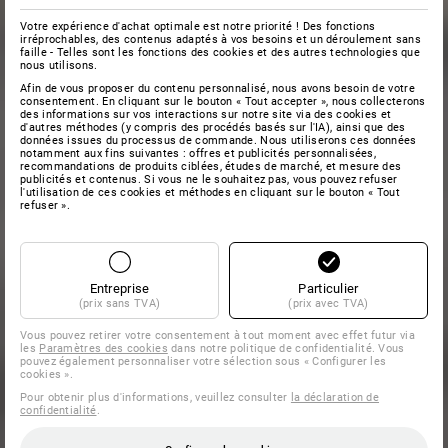
Votre expérience d'achat optimale est notre priorité ! Des fonctions
irréprochables, des contenus adaptés à vos besoins et un déroulement sans
faille - Telles sont les fonctions des cookies et des autres technologies que
nous utilisons.
Afin de vous proposer du contenu personnalisé, nous avons besoin de votre
consentement. En cliquant sur le bouton « Tout accepter », nous collecterons
des informations sur vos interactions sur notre site via des cookies et
d'autres méthodes (y compris des procédés basés sur l'IA), ainsi que des
données issues du processus de commande. Nous utiliserons ces données
notamment aux fins suivantes : offres et publicités personnalisées,
recommandations de produits ciblées, études de marché, et mesure des
publicités et contenus. Si vous ne le souhaitez pas, vous pouvez refuser
l'utilisation de ces cookies et méthodes en cliquant sur le bouton « Tout
refuser ».
Entreprise
Particulier
(prix sans TVA)
(prix avec TVA)
Vous pouvez retirer votre consentement à tout moment avec effet futur via
les
Paramètres des cookies
dans notre politique de confidentialité. Vous
pouvez également personnaliser votre sélection sous « Configurer les
cookies ».
Pour obtenir plus d'informations, veuillez consulter
la déclaration de
confidentialité
.