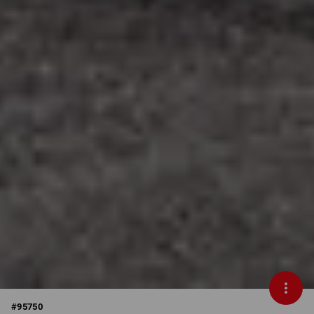
#
95750