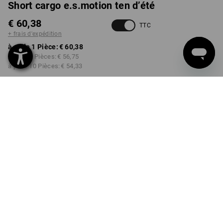
Short cargo e.s.motion ten d’été
€ 60,38
TTC
+ frais d'expédition
à p. de 1 Pièce:
€ 60,38
à p. de 3 Pièces:
€ 56,75
à p. de 10 Pièces:
€ 54,33
Livrable à p. de la semaine 6
COULEUR
TAILLE
44
choisir
choisir
noir
Remise sur quantité
à p. de 1 Pièce
à p. de 3 Pièces
à p. de 10 Pièces
Économies:
Économies:
Économies:
0
%/
Pièce
6
%/
Pièces
10
%/
Pièces