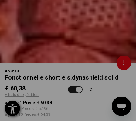
#
62613
Fonctionnelle short e.s.dynashield solid
€ 60,38
TTC
+ frais d'expédition
à p. de 1 Pièce:
€ 60,38
à p. de 3 Pièces:
€ 57,96
à p. de 10 Pièces:
€ 54,33
Délai de livraison est d'env.
3 à 5 jours ouvrables