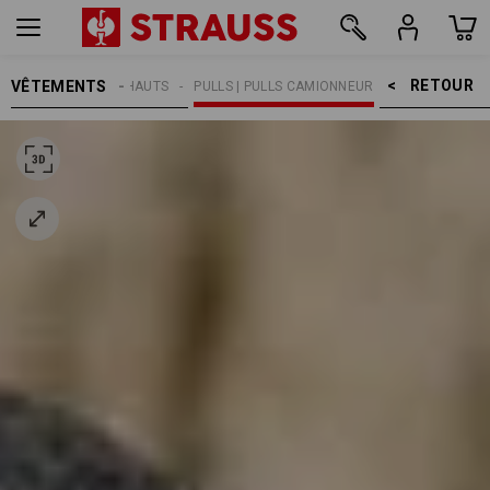
RETOUR    >
VÊTEMENTS
HOMMES
HAUTS
PULLS | PULLS CAMIONNEUR