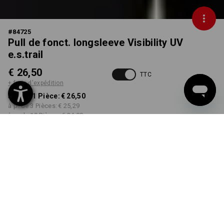
#
84725
Pull de fonct. longsleeve Visibility UV
e.s.trail
€ 26,50
TTC
+ frais d'expédition
à p. de 1 Pièce:
€ 26,50
à p. de 3 Pièces:
€ 25,29
à p. de 10 Pièces:
€ 24,08
Livrable à p. de la semaine
48
COULEUR
TAILLE
S
choisir
choisir
orange fluo / noir