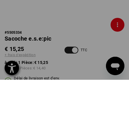
#
5505334
Sacoche e.s.e:pic
€ 15,25
TTC
+ frais d'expédition
à p. de 1 Pièce:
€ 15,25
à p. de 3 Pièces:
€ 14,40
Délai de livraison est d'env.
3 à 5 jours ouvrables
COULEUR
transparent