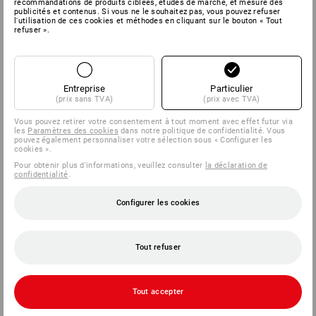
recommandations de produits ciblées, études de marché, et mesure des
publicités et contenus. Si vous ne le souhaitez pas, vous pouvez refuser
l'utilisation de ces cookies et méthodes en cliquant sur le bouton « Tout
refuser ».
Entreprise
Particulier
(prix sans TVA)
(prix avec TVA)
Vous pouvez retirer votre consentement à tout moment avec effet futur via
les
Paramètres des cookies
dans notre politique de confidentialité. Vous
pouvez également personnaliser votre sélection sous « Configurer les
cookies ».
Pour obtenir plus d'informations, veuillez consulter
la déclaration de
confidentialité
.
Configurer les cookies
Tout refuser
Tout accepter