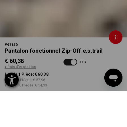
#
96140
Pantalon fonctionnel Zip-Off e.s.trail
€ 60,38
TTC
+ frais d'expédition
à p. de 1 Pièce:
€ 60,38
à p. de 3 Pièces:
€ 57,96
à p. de 10 Pièces:
€ 54,33
Délai de livraison est d'env.
17 à 19 jours ouvrables
COULEUR
TAILLE
46
choisir
choisir