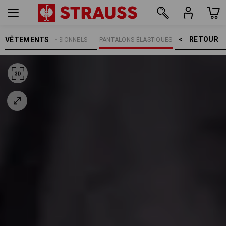
RETOUR    >
VÊTEMENTS
PANTALONS PROFESSIONNELS
PANTALONS ÉLASTIQUES