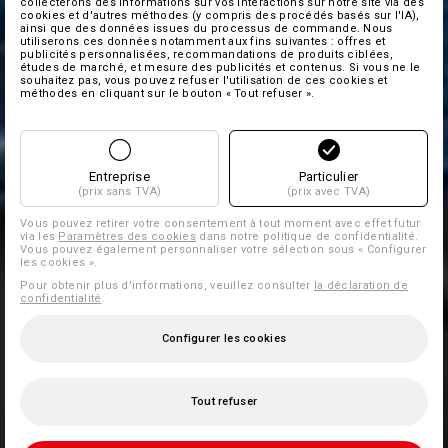
collecterons des informations sur vos interactions sur notre site via des
cookies et d'autres méthodes (y compris des procédés basés sur l'IA),
ainsi que des données issues du processus de commande. Nous
utiliserons ces données notamment aux fins suivantes : offres et
publicités personnalisées, recommandations de produits ciblées,
études de marché, et mesure des publicités et contenus. Si vous ne le
souhaitez pas, vous pouvez refuser l'utilisation de ces cookies et
méthodes en cliquant sur le bouton « Tout refuser ».
Entreprise
Particulier
(prix sans TVA)
(prix avec TVA)
Vous pouvez retirer votre consentement à tout moment avec effet futur
via les
Paramètres des cookies
dans notre politique de confidentialité.
Vous pouvez également personnaliser votre sélection sous « Configurer
les cookies ».
Pour obtenir plus d'informations, veuillez consulter
la déclaration de
confidentialité
.
Configurer les cookies
Tout refuser