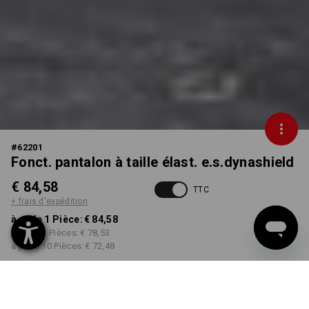
#
62201
Fonct. pantalon à taille élast. e.s.dynashield
€ 84,58
TTC
+ frais d'expédition
à p. de 1 Pièce:
€ 84,58
à p. de 3 Pièces:
€ 78,53
à p. de 10 Pièces:
€ 72,48
Délai de livraison est d'env.
3 à 5 jours ouvrables