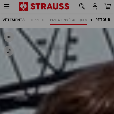
RETOUR    >
VÊTEMENTS
PANTALONS PROFESSIONNELS
PANTALONS ÉLASTIQUES