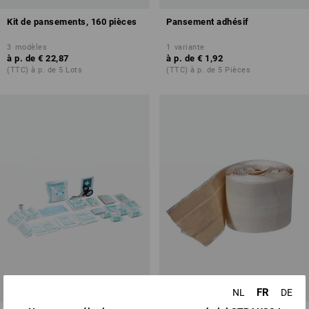
Kit de pansements, 160 pièces
Pansement adhésif
3
modèles
1
variante
à p. de
€ 22,87
à p. de
€ 1,92
(TTC) à p. de 5 Lots
(TTC) à p. de 5 Pièces
FR
NL
DE