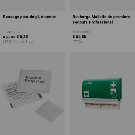
Bandage pour doigt, étanche
Recharge Mallette de premiers
secours Professional
1
variante
6
modèles
à p. de
€ 8,35
€ 84,58
(TTC) à p. de 5 Lot
(TTC)