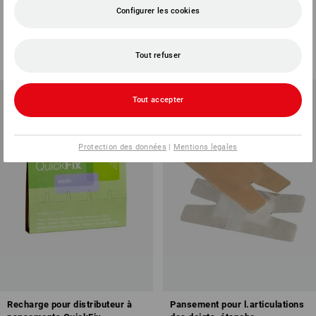
supplémentaires, 120 pièces
élastique
Configurer les cookies
1
variante
1
variante
à p. de
€ 20,45
à p. de
€ 8,35
Tout refuser
(TTC) à p. de 5 Lots
(TTC) à p. de 5 Lot
Tout accepter
Protection des données
|
Mentions legales
Recharge pour distributeur à
Pansement pour l.articulations