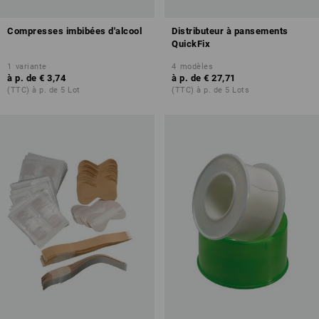
Compresses imbibées d'alcool
Distributeur à pansements
QuickFix
1
variante
4
modèles
à p. de
€ 3,74
à p. de
€ 27,71
(TTC) à p. de 5 Lot
(TTC) à p. de 5 Lots