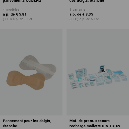
pansements QuickFix
des doigts, étanche
4
modèles
1
variante
à p. de
€ 5,81
à p. de
€ 8,35
(TTC) à p. de 6 Lot
(TTC) à p. de 5 Lot
Pansement pour les doigts,
Mat. de prem. secours
étanche
recharge mallette DIN 13169