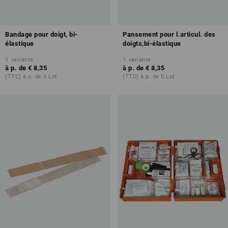
Bandage pour doigt, bi-
Pansement pour l.articul. des
élastique
doigts,bi-élastique
1
variante
1
variante
à p. de
€ 8,35
à p. de
€ 8,35
(TTC) à p. de 5 Lot
(TTC) à p. de 5 Lot