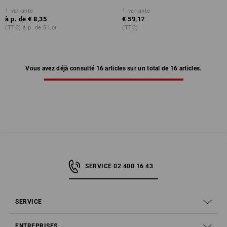
1
variante
1
variante
à p. de
€ 8,35
€ 59,17
(TTC) à p. de 5 Lot
(TTC)
Vous avez déjà consulté 16 articles sur un total de 16 articles.
SERVICE 02 400 16 43
SERVICE
ENTREPRISES