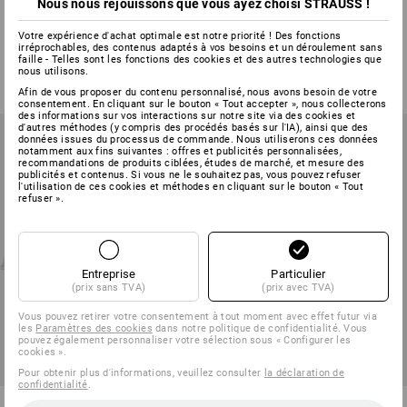
Nous nous réjouissons que vous ayez choisi STRAUSS !
Mat. de prem. secours
Bande cohésive, sans fin
recharge mallette DIN 13157
Votre expérience d'achat optimale est notre priorité ! Des fonctions
irréprochables, des contenus adaptés à vos besoins et un déroulement sans
1
variante
3
modèles
faille - Telles sont les fonctions des cookies et des autres technologies que
€ 28,92
à p. de
€ 7,25
nous utilisons.
(TTC)
(TTC) à p. de 5 Pièces
Afin de vous proposer du contenu personnalisé, nous avons besoin de votre
consentement. En cliquant sur le bouton « Tout accepter », nous collecterons
des informations sur vos interactions sur notre site via des cookies et
d'autres méthodes (y compris des procédés basés sur l'IA), ainsi que des
données issues du processus de commande. Nous utiliserons ces données
notamment aux fins suivantes : offres et publicités personnalisées,
recommandations de produits ciblées, études de marché, et mesure des
publicités et contenus. Si vous ne le souhaitez pas, vous pouvez refuser
l'utilisation de ces cookies et méthodes en cliquant sur le bouton « Tout
refuser ».
Entreprise
Particulier
(prix sans TVA)
(prix avec TVA)
Vous pouvez retirer votre consentement à tout moment avec effet futur via
les
Paramètres des cookies
dans notre politique de confidentialité. Vous
pouvez également personnaliser votre sélection sous « Configurer les
cookies ».
Pour obtenir plus d'informations, veuillez consulter
la déclaration de
confidentialité
.
Kit de pansements
Pansement pour les doigts, bi-