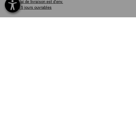
Délai de livraison est d'env.
3 à 5 jours ouvrables
COULEUR
TAILLE
98/104
choisir
choisir
strauss rouge
Pièce
INFORMATIONS SUR LE PRODUIT
À FOND VERS LE CONFORT
Pantalon de survêtement confortable pour les fans de Mario
Kart
Avec ce pantalon de survêtement stylé, les jeunes fans de Mario
Kart commencent leur journée avec un grand confort. Le design
cool inspiré des courses automobiles, en accord avec le jeu vidéo