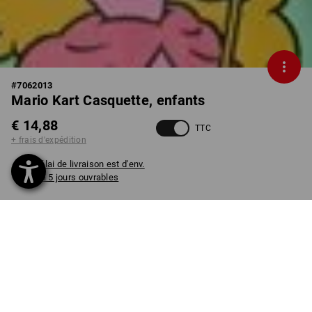
#
7062013
Mario Kart Casquette, enfants
€ 14,88
TTC
+ frais d'expédition
Délai de livraison est d'env.
3 à 5 jours ouvrables
COULEUR
choisir
noir
Pièce