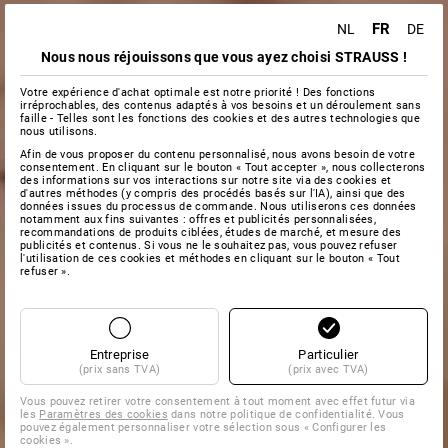
FR
NL
DE
Nous nous réjouissons que vous ayez choisi STRAUSS !
Votre expérience d'achat optimale est notre priorité ! Des fonctions
irréprochables, des contenus adaptés à vos besoins et un déroulement sans
faille - Telles sont les fonctions des cookies et des autres technologies que
nous utilisons.
Afin de vous proposer du contenu personnalisé, nous avons besoin de votre
consentement. En cliquant sur le bouton « Tout accepter », nous collecterons
des informations sur vos interactions sur notre site via des cookies et
d'autres méthodes (y compris des procédés basés sur l'IA), ainsi que des
données issues du processus de commande. Nous utiliserons ces données
notamment aux fins suivantes : offres et publicités personnalisées,
recommandations de produits ciblées, études de marché, et mesure des
publicités et contenus. Si vous ne le souhaitez pas, vous pouvez refuser
l'utilisation de ces cookies et méthodes en cliquant sur le bouton « Tout
refuser ».
Entreprise
Particulier
(prix sans TVA)
(prix avec TVA)
Vous pouvez retirer votre consentement à tout moment avec effet futur via
les
Paramètres des cookies
dans notre politique de confidentialité. Vous
pouvez également personnaliser votre sélection sous « Configurer les
cookies ».