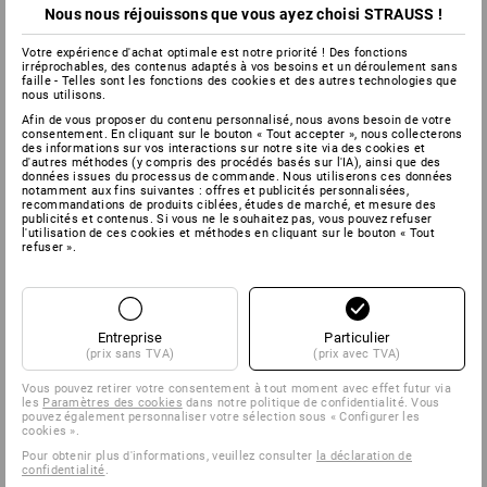
Nous nous réjouissons que vous ayez choisi STRAUSS !
Votre expérience d'achat optimale est notre priorité ! Des fonctions
irréprochables, des contenus adaptés à vos besoins et un déroulement sans
faille - Telles sont les fonctions des cookies et des autres technologies que
nous utilisons.
Afin de vous proposer du contenu personnalisé, nous avons besoin de votre
consentement. En cliquant sur le bouton « Tout accepter », nous collecterons
des informations sur vos interactions sur notre site via des cookies et
d'autres méthodes (y compris des procédés basés sur l'IA), ainsi que des
données issues du processus de commande. Nous utiliserons ces données
notamment aux fins suivantes : offres et publicités personnalisées,
recommandations de produits ciblées, études de marché, et mesure des
publicités et contenus. Si vous ne le souhaitez pas, vous pouvez refuser
l'utilisation de ces cookies et méthodes en cliquant sur le bouton « Tout
refuser ».
Entreprise
Particulier
(prix sans TVA)
(prix avec TVA)
Vous pouvez retirer votre consentement à tout moment avec effet futur via
les
Paramètres des cookies
dans notre politique de confidentialité. Vous
pouvez également personnaliser votre sélection sous « Configurer les
cookies ».
Pour obtenir plus d'informations, veuillez consulter
la déclaration de
confidentialité
.