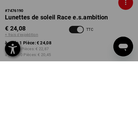
#
7476190
Lunettes de soleil Race e.s.ambition
€ 24,08
TTC
+ frais d'expédition
à p. de 1 Pièce:
€ 24,08
à p. de 3 Pièces:
€ 22,87
à p. de 10 Pièces:
€ 20,45
Délai de livraison est d'env.
3 à 5 jours ouvrables
COULEUR
choisir
noir
Remise sur quantité
à p. de 1 Pièce
à p. de 3 Pièces
à p. de 10 Pièces