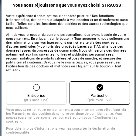
Nous nous réjouissons que vous ayez choisi STRAUSS !
Votre expérience d'achat optimale est notre priorité ! Des fonctions
irréprochables, des contenus adaptés à vos besoins et un déroulement sans
faille - Telles sont les fonctions des cookies et des autres technologies que
nous utilisons.
Afin de vous proposer du contenu personnalisé, nous avons besoin de votre
consentement. En cliquant sur le bouton « Tout accepter », nous collecterons
des informations sur vos interactions sur notre site via des cookies et
d'autres méthodes (y compris des procédés basés sur l'IA), ainsi que des
données issues du processus de commande. Nous utiliserons ces données
notamment aux fins suivantes : offres et publicités personnalisées,
recommandations de produits ciblées, études de marché, et mesure des
publicités et contenus. Si vous ne le souhaitez pas, vous pouvez refuser
l'utilisation de ces cookies et méthodes en cliquant sur le bouton « Tout
refuser ».
Entreprise
Particulier
(prix sans TVA)
(prix avec TVA)
Vous pouvez retirer votre consentement à tout moment avec effet futur via
les
Paramètres des cookies
dans notre politique de confidentialité. Vous
pouvez également personnaliser votre sélection sous « Configurer les
cookies ».
Pour obtenir plus d'informations, veuillez consulter
la déclaration de
confidentialité
.