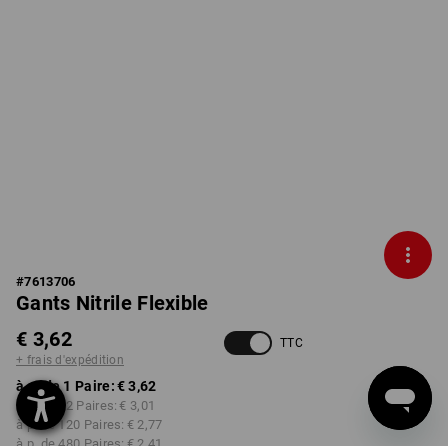
#
7613706
Gants Nitrile Flexible
€ 3,62
TTC
+ frais d'expédition
à p. de 1 Paire:
€ 3,62
à p. de 12 Paires:
€ 3,01
à p. de 120 Paires:
€ 2,77
à p. de 480 Paires:
€ 2,41