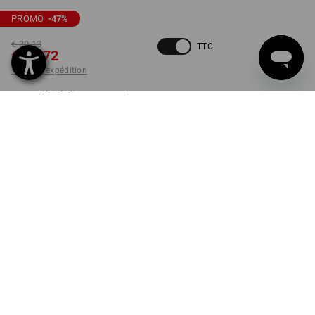
PROMO
-47
%
€ 30,13
TTC
€ 15,72
+ frais d'expédition
Délai de livraison est d'env.
3 à 5 jours ouvrables
COULEUR
TAILLE
9
choisir
choisir
noir / jaune fluo
Paire
LIVRAISON EN FONCTION DES STOCKS!