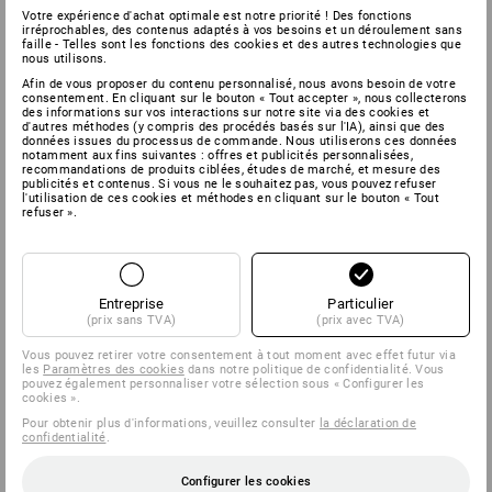
Votre expérience d'achat optimale est notre priorité ! Des fonctions
irréprochables, des contenus adaptés à vos besoins et un déroulement sans
faille - Telles sont les fonctions des cookies et des autres technologies que
nous utilisons.
Afin de vous proposer du contenu personnalisé, nous avons besoin de votre
consentement. En cliquant sur le bouton « Tout accepter », nous collecterons
des informations sur vos interactions sur notre site via des cookies et
d'autres méthodes (y compris des procédés basés sur l'IA), ainsi que des
données issues du processus de commande. Nous utiliserons ces données
notamment aux fins suivantes : offres et publicités personnalisées,
recommandations de produits ciblées, études de marché, et mesure des
publicités et contenus. Si vous ne le souhaitez pas, vous pouvez refuser
l'utilisation de ces cookies et méthodes en cliquant sur le bouton « Tout
refuser ».
Entreprise
Particulier
(prix sans TVA)
(prix avec TVA)
Vous pouvez retirer votre consentement à tout moment avec effet futur via
les
Paramètres des cookies
dans notre politique de confidentialité. Vous
pouvez également personnaliser votre sélection sous « Configurer les
cookies ».
Pour obtenir plus d'informations, veuillez consulter
la déclaration de
confidentialité
.
Configurer les cookies