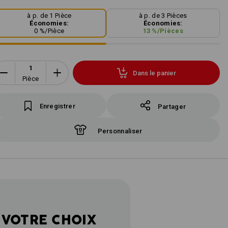
à p. de 1 Pièce
à p. de 3 Pièces
Économies:
Économies:
0
%/
Pièce
13
%/
Pièces
Dans le panier
Pièce
Enregistrer
Partager
Personnaliser
 VOTRE CHOIX