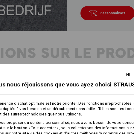
Personnalisez
IONS SUR LE PRO
NL
DESCRIPTION
D
us nous réjouissons que vous ayez choisi STRAUS
Accessoires en laine polaire chauffa
elle. Avec une gravure moderne au l
érience d'achat optimale est notre priorité ! Des fonctions irréprochables,
souple, élastique et respirante.
adaptés à vos besoins et un déroulement sans faille - Telles sont les fon
Dimensions : env.
190 x 25 cm
t des autres technologies que nous utilisons.
ous proposer du contenu personnalisé, nous avons besoin de votre conse
Matière :
nt sur le bouton « Tout accepter », nous collecterons des informations sur
Tissu extérieur
100
%
Polyester
(ca.
ons sur notre site via des cookies et d'autres méthodes (y compris des pr