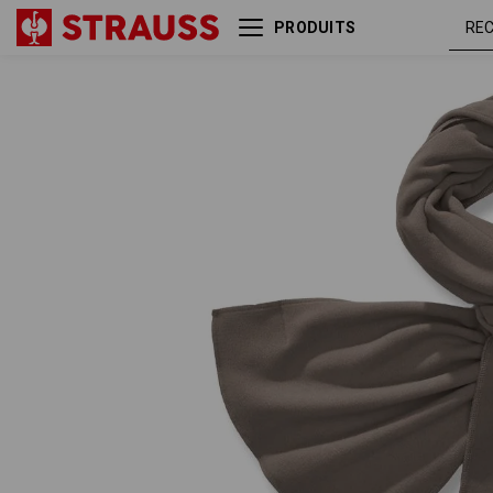
PRODUITS
e.s. FIBERTWIN® microfleece
Écharpe