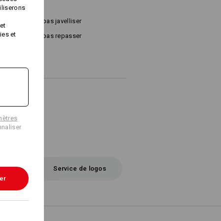
iliserons
Ne pas javelliser
et
ies et
ux
Ne pas repasser
mètres
naliser
Service de logos
er