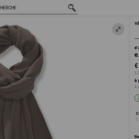
TTC
€ 9,56
pierre
+ frais d'expédition
V
#
e
€
+ 
à 
à 
C
7
Re