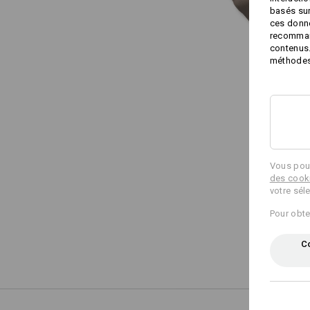
basés sur
ces donné
recommand
contenus.
méthodes 
Vous pouv
des cook
votre sél
Pour obte
Co