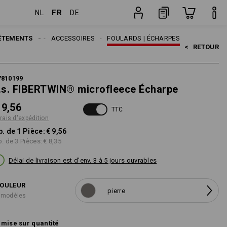
FR
NL
DE
Pièce
ÊTEMENTS
HOMMES
ACCESSOIRES
FOULARDS | ÉCHARPES
<   
RETOUR
7810199
.s. FIBERTWIN® microfleece Écharpe
 9,56
TTC
frais d'expédition
p. de 1 Pièce:
€ 9,56
p. de 3 Pièces:
€ 8,35
Délai de livraison est d'env. 3 à 5 jours ouvrables
OULEUR
pierre
 modèles
mise sur quantité