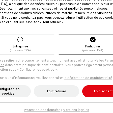
 l'IA), ainsi que des données issues du processus de commande. Nous ut
Conseils d'entretien :
es notamment aux fins suivantes : offres et publicités personnalisées,
Lavage en machine à 30 °C
ations de produits ciblées, études de marché, et mesure des publicités 
 Si vous ne le souhaitez pas, vous pouvez refuser l'utilisation de ces cook
Séchage en machine - cycle do
en cliquant sur le bouton « Tout refuser ».
Ne pas nettoyer à sec
Entreprise
Particulier
(prix sans TVA)
(prix avec TVA)
Couche de chaleur
ez retirer votre consentement à tout moment avec effet futur via les
Para
ies
dans notre politique de confidentialité. Vous pouvez également person
ection sous « Configurer les cookies ».
Personnalisation :
nir plus d'informations, veuillez consulter
la déclaration de confidentialité
.
Concevoir soi-
nfigurer les
même
Tout refuser
Tout accept
cookies
Protection des données
|
Mentions legales