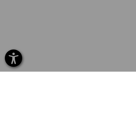
SERVICE 02 400 16 43
SERVI
Home
Livrais
INSCRIPTION À LA NEWSLETTER
Echang