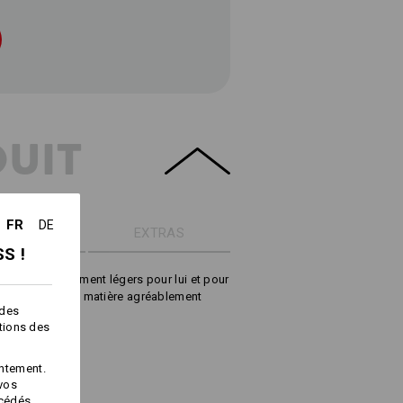
DUIT
FR
DE
ÉTAILS
EXTRAS
S !
nts et agréablement légers pour lui et pour
aser et dans une matière agréablement
 des
ctions des
ntement.
 vos
 158 g/m²)
océdés