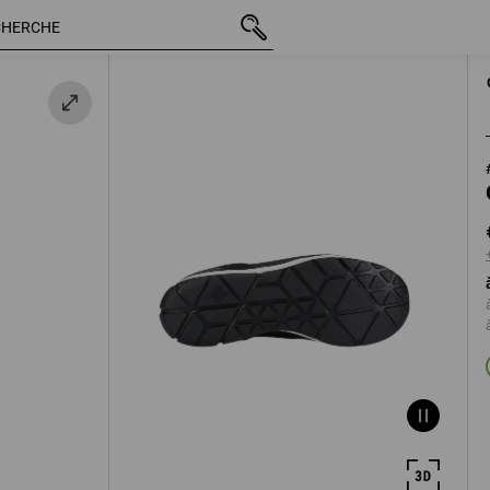
TTC
€ 76,11
38
+ frais d'expéditio