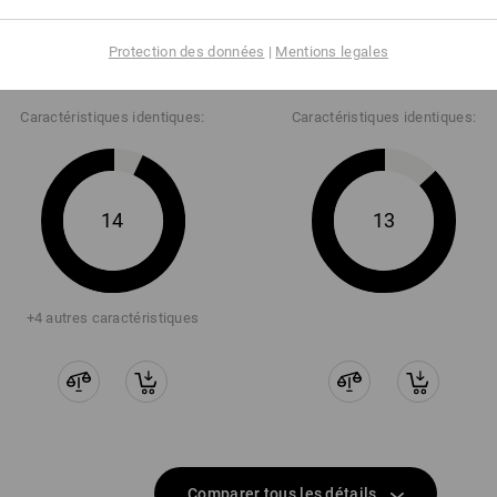
O1 Chaussures de travail e.s.
e.s. O1 Chaussures profession­
Protection des données
|
Mentions legales
Chete
nelles Asterope
Caractéristiques identiques:
Caractéristiques identiques:
14
13
+4 autres caractéristiques
Comparer tous les détails