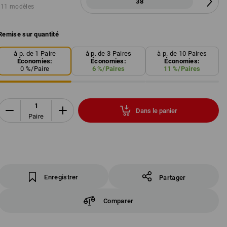
38
11 modèles
Remise sur quantité
à p. de 1 Paire
à p. de 3 Paires
à p. de 10 Paires
Économies:
Économies:
Économies:
0
%/
Paire
6
%/
Paires
11
%/
Paires
Dans le panier
Paire
Enregistrer
Partager
Comparer