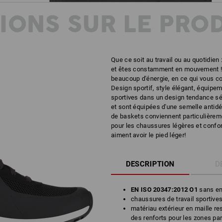
IONS SUR LE PRO
Que ce soit au travail ou au quotidien
et êtes constamment en mouvement ! 
beaucoup d'énergie, en ce qui vous c
Design sportif, style élégant, équipem
sportives dans un design tendance séd
et sont équipées d'une semelle antidé
de baskets conviennent particulièrem
pour les chaussures légères et confor
aiment avoir le pied léger!
DESCRIPTION
D
EN ISO 20347:2012 O1
sans em
chaussures de travail sportive
matériau extérieur en maille 
des renforts pour les zones par