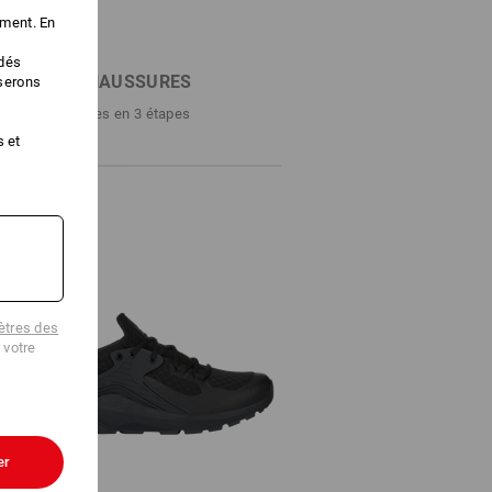
ement. En
édés
RCHE DE CHAUSSURES
iserons
ssures parfaites en 3 étapes
s et
tres des
 votre
er