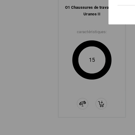
O1 Chaussures de travail e.s.
Uranos II
caractéristiques:
15