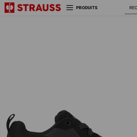
PRODUITS
O1 Chaussures de travail e.s.
noir
Uranos II
oxyde