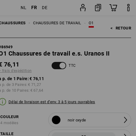
FR
NL
DE
n
Paire
CHAUSSURES
CHAUSSURES DE TRAVAIL
O1
<   
RETOUR
#
86949
O1 Chaussures de travail e.s. Uranos II
€ 76,11
TTC
+ frais d'expédition
à p. de 1 Paire:
€ 76,11
à p. de 3 Paires:
€ 71,27
à p. de 10 Paires:
€ 67,64
Délai de livraison est d'env. 3 à 5 jours ouvrables
COULEUR
noir oxyde
4 modèles
TAILLE