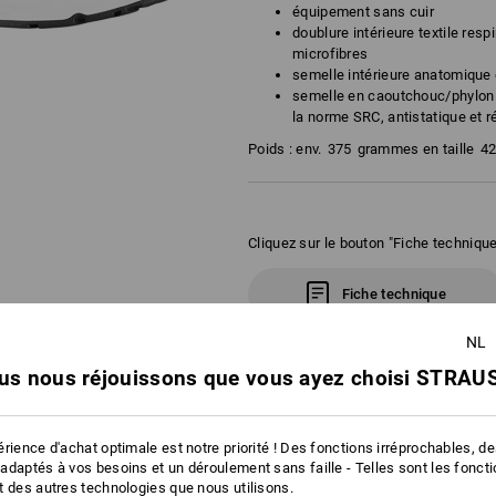
équipement sans cuir
doublure intérieure textile resp
microfibres
semelle intérieure anatomique 
semelle en caoutchouc/phylon i
la norme SRC, antistatique et r
Poids : env.
375
grammes en taille
4
Cliquez sur le bouton "Fiche technique
Fiche technique
NL
us nous réjouissons que vous ayez choisi STRAUS
 D'ACHAT
rience d'achat optimale est notre priorité ! Des fonctions irréprochables, d
adaptés à vos besoins et un déroulement sans faille - Telles sont les fonct
t des autres technologies que nous utilisons.