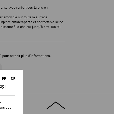
irante avec renfort des talons en
et amovible sur toute la surface
njecté antidérapante et confortable selon
ésistante à la chaleur jusqu'à env. 150 °C
2
" pour obtenir plus d'informations.
FR
DE
S !
es
ions des