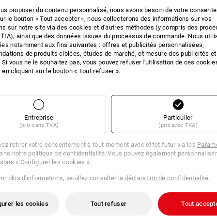
ous proposer du contenu personnalisé, nous avons besoin de votre consent
sur le bouton « Tout accepter », nous collecterons des informations sur vos
ons sur notre site via des cookies et d'autres méthodes (y compris des proc
ES ALTERNATIVES
RECHE
 l'IA), ainsi que des données issues du processus de commande. Nous util
es notamment aux fins suivantes : offres et publicités personnalisées,
cle actuel avec les meilleures
Les chau
ations de produits ciblées, études de marché, et mesure des publicités et
 Si vous ne le souhaitez pas, vous pouvez refuser l'utilisation de ces cookie
en cliquant sur le bouton « Tout refuser ».
Entreprise
Particulier
(prix sans TVA)
(prix avec TVA)
ez retirer votre consentement à tout moment avec effet futur via les
Paramè
ans notre politique de confidentialité. Vous pouvez également personnaliser
 sous « Configurer les cookies ».
ir plus d'informations, veuillez consulter
la déclaration de confidentialité
.
gurer les cookies
Tout refuser
Tout accept