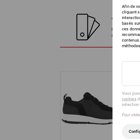
Afin de v
cliquant 
interacti
TROUVER D
basés sur
ces donné
Comparez l'arti
recommand
alternatives
contenus.
méthodes 
Vous pouv
cookies
d
sélection
Pour obten
Confi