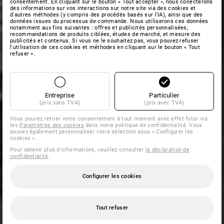
consentement. En cliquant sur le bouton « Tout accepter », nous collecterons
des informations sur vos interactions sur notre site via des cookies et
d'autres méthodes (y compris des procédés basés sur l'IA), ainsi que des
données issues du processus de commande. Nous utiliserons ces données
notamment aux fins suivantes : offres et publicités personnalisées,
recommandations de produits ciblées, études de marché, et mesure des
publicités et contenus. Si vous ne le souhaitez pas, vous pouvez refuser
l'utilisation de ces cookies et méthodes en cliquant sur le bouton « Tout
refuser ».
Entreprise
Particulier
(prix sans TVA)
(prix avec TVA)
Vous pouvez retirer votre consentement à tout moment avec effet futur via
les
Paramètres des cookies
dans notre politique de confidentialité. Vous
pouvez également personnaliser votre sélection sous « Configurer les
cookies ».
Pour obtenir plus d'informations, veuillez consulter
la déclaration de
confidentialité
.
Configurer les cookies
Tout refuser