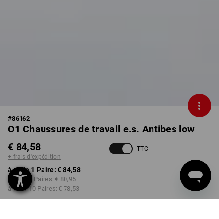
#
86162
O1 Chaussures de travail e.s. Antibes low
€ 84,58
TTC
+ frais d'expédition
à p. de 1 Paire:
€ 84,58
à p. de 3 Paires:
€ 80,95
à p. de 10 Paires:
€ 78,53
Délai de livraison est d'env.
3 à 5 jours ouvrables