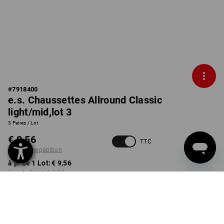
#
7918400
e.s. Chaussettes Allround Classic
light/mid,lot 3
3 Paires / Lot
€ 9,56
TTC
+ frais d'expédition
à p. de 1 Lot:
€ 9,56
à p. de 5 Lot:
€ 8,35
Délai de livraison est d'env.
3 à 5 jours ouvrables
COULEUR
TAILLE