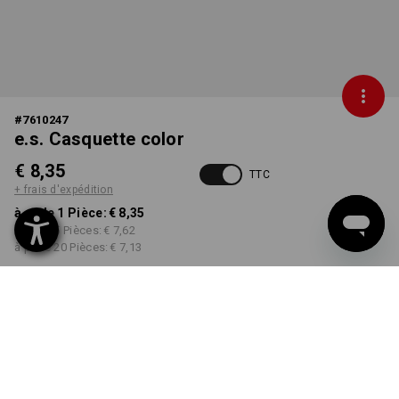
#
7610247
e.s. Casquette color
€ 8,35
TTC
+ frais d'expédition
à p. de 1 Pièce:
€ 8,35
à p. de 5 Pièces:
€ 7,62
à p. de 20 Pièces:
€ 7,13
Délai de livraison est d'env.
3 à 5 jours ouvrables
COULEUR
choisir