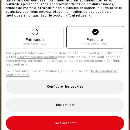
utiliserons ces données notamment aux fins suivantes : offres et
publicités personnalisées, recommandations de produits ciblées,
études de marché, et mesure des publicités et contenus. Si vous ne le
souhaitez pas, vous pouvez refuser l'utilisation de ces cookies et
méthodes en cliquant sur le bouton « Tout refuser ».
Entreprise
Particulier
(prix sans TVA)
(prix avec TVA)
Vous pouvez retirer votre consentement à tout moment avec effet futur
via les
Paramètres des cookies
dans notre politique de confidentialité.
Vous pouvez également personnaliser votre sélection sous « Configurer
les cookies ».
Pour obtenir plus d'informations, veuillez consulter
la déclaration de
confidentialité
.
Configurer les cookies
Tout refuser
Tout accepter