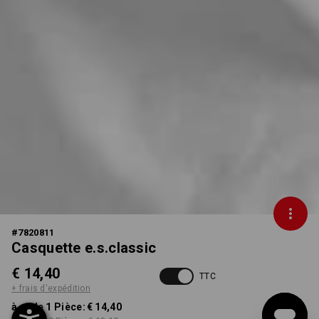
#
7820811
Casquette e.s.classic
€ 14,40
TTC
+ frais d'expédition
à p. de 1 Pièce:
€ 14,40