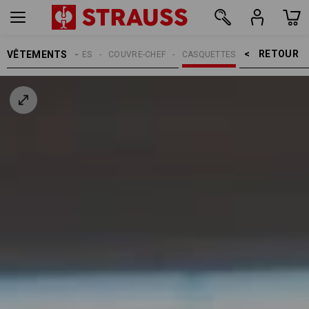
RETOUR    >
VÊTEMENTS
MMES
ACCESSOIRES
COUVRE-CHEF
CASQUETTES