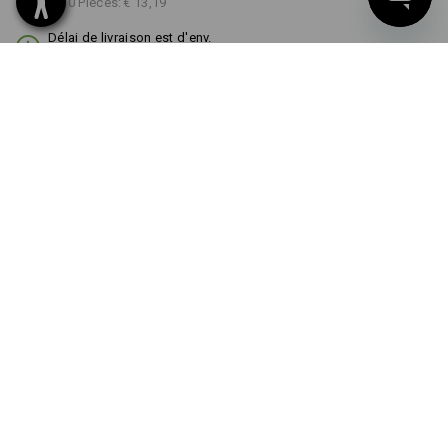
à p. de 10 Pièces:
€ 13,19
Délai de livraison est d'env.
3 à 5 jours ouvrables
COULEUR
TAILLE
S/M
choisir
choisir
noir
Remise sur quantité
à p. de 1 Pièce
à p. de 10 Pièces
Économies:
Économies:
0
%/
Pièce
8
%/
Pièces
Pièce